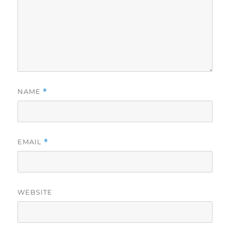
NAME
*
EMAIL
*
WEBSITE