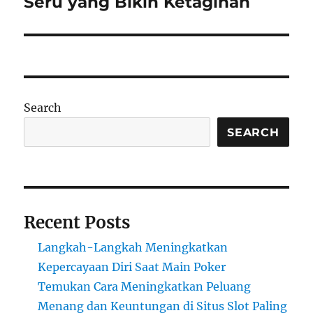
Seru yang Bikin Ketagihan
Search
SEARCH
Recent Posts
Langkah-Langkah Meningkatkan
Kepercayaan Diri Saat Main Poker
Temukan Cara Meningkatkan Peluang
Menang dan Keuntungan di Situs Slot Paling