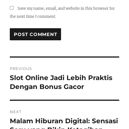
Save my name, email, and website in this browser for
the next time I comment.
Post
PREVIOUS
navigation
Slot Online Jadi Lebih Praktis
Previous
post:
Dengan Bonus Gacor
NEXT
Malam Hiburan Digital: Sensasi
Next
post: