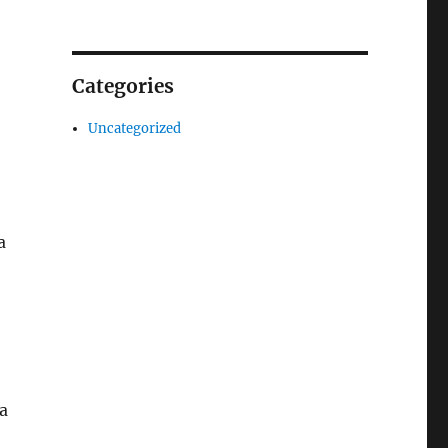
Categories
Uncategorized
a
a