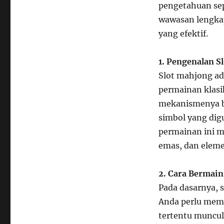
Mahjong:
pengetahuan sep
Panduan
wawasan lengkap
Lengkap
yang efektif.
untuk
Pemain
Pemula
1. Pengenalan S
hingga
Slot mahjong ada
Profesional
permainan klasi
mekanismenya be
simbol yang dig
permainan ini m
emas, dan elem
2. Cara Bermain
Pada dasarnya, 
Anda perlu mem
tertentu muncul