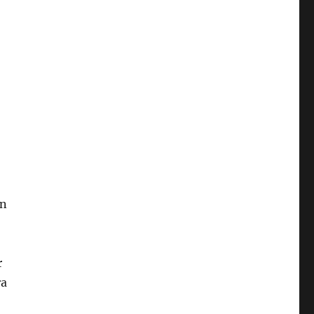
an
r
ra