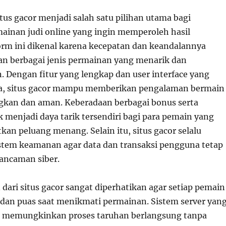
tus gacor menjadi salah satu pilihan utama bagi
inan judi online yang ingin memperoleh hasil
orm ini dikenal karena kecepatan dan keandalannya
n berbagai jenis permainan yang menarik dan
Dengan fitur yang lengkap dan user interface yang
, situs gacor mampu memberikan pengalaman bermain
kan dan aman. Keberadaan berbagai bonus serta
 menjadi daya tarik tersendiri bagi para pemain yang
an peluang menang. Selain itu, situs gacor selalu
tem keamanan agar data dan transaksi pengguna tetap
 ancaman siber.
 dari situs gacor sangat diperhatikan agar setiap pemain
an puas saat menikmati permainan. Sistem server yan
ar memungkinkan proses taruhan berlangsung tanpa