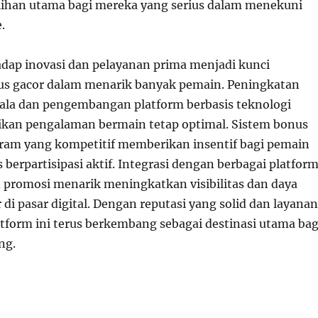
ilihan utama bagi mereka yang serius dalam menekuni
.
ap inovasi dan pelayanan prima menjadi kunci
tus gacor dalam menarik banyak pemain. Peningkatan
rkala dan pengembangan platform berbasis teknologi
kan pengalaman bermain tetap optimal. Sistem bonus
gram yang kompetitif memberikan insentif bagi pemain
s berpartisipasi aktif. Integrasi dengan berbagai platfor
n promosi menarik meningkatkan visibilitas dan daya
r di pasar digital. Dengan reputasi yang solid dan layanan
atform ini terus berkembang sebagai destinasi utama bag
ng.