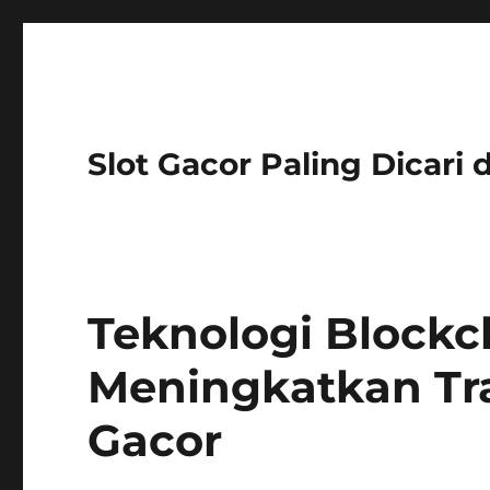
Slot Gacor Paling Dicar
Teknologi Blockc
Meningkatkan Tra
Gacor