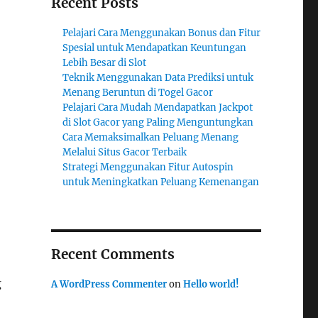
Recent Posts
Pelajari Cara Menggunakan Bonus dan Fitur
Spesial untuk Mendapatkan Keuntungan
Lebih Besar di Slot
Teknik Menggunakan Data Prediksi untuk
Menang Beruntun di Togel Gacor
Pelajari Cara Mudah Mendapatkan Jackpot
di Slot Gacor yang Paling Menguntungkan
Cara Memaksimalkan Peluang Menang
Melalui Situs Gacor Terbaik
Strategi Menggunakan Fitur Autospin
untuk Meningkatkan Peluang Kemenangan
Recent Comments
g
A WordPress Commenter
on
Hello world!