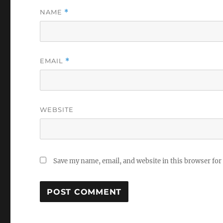
NAME
*
EMAIL
*
WEBSITE
Save my name, email, and website in this browser for