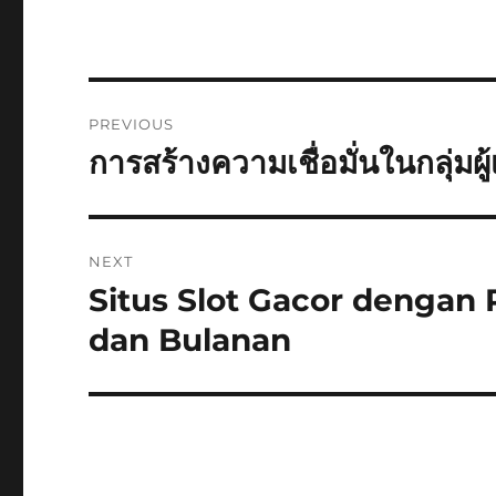
Post
PREVIOUS
navigation
การสร้างความเชื่อมั่นในกลุ่มผ
Previous
post:
NEXT
Situs Slot Gacor denga
Next
post:
dan Bulanan