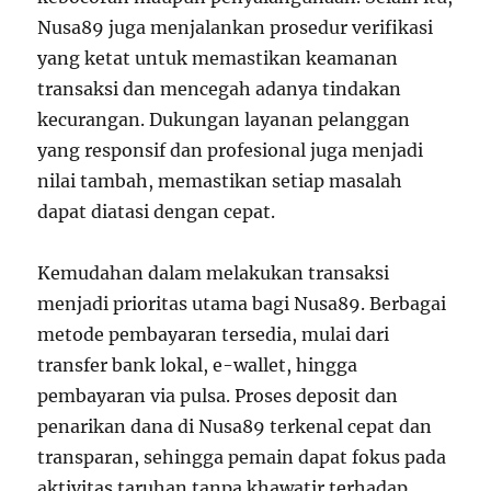
Nusa89 juga menjalankan prosedur verifikasi
yang ketat untuk memastikan keamanan
transaksi dan mencegah adanya tindakan
kecurangan. Dukungan layanan pelanggan
yang responsif dan profesional juga menjadi
nilai tambah, memastikan setiap masalah
dapat diatasi dengan cepat.
Kemudahan dalam melakukan transaksi
menjadi prioritas utama bagi Nusa89. Berbagai
metode pembayaran tersedia, mulai dari
transfer bank lokal, e-wallet, hingga
pembayaran via pulsa. Proses deposit dan
penarikan dana di Nusa89 terkenal cepat dan
transparan, sehingga pemain dapat fokus pada
aktivitas taruhan tanpa khawatir terhadap