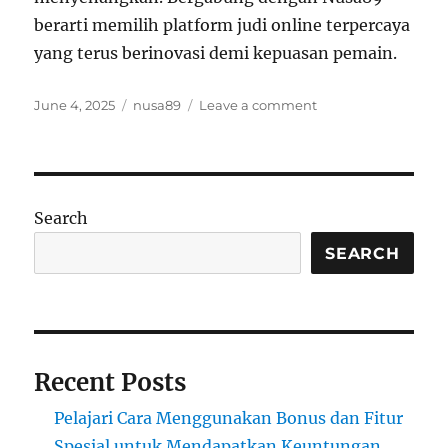
berarti memilih platform judi online terpercaya
yang terus berinovasi demi kepuasan pemain.
Posted
Tags
on
June 4, 2025
nusa89
Leave a comment
on
Nusa89
Platform
Judi
Online
Terpercaya
Search
dengan
Layanan
SEARCH
Profesional
dan
Fitur
Unggulan
Lengkap
Recent Posts
Pelajari Cara Menggunakan Bonus dan Fitur
Spesial untuk Mendapatkan Keuntungan