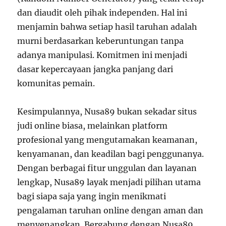
dan diaudit oleh pihak independen. Hal ini
menjamin bahwa setiap hasil taruhan adalah
murni berdasarkan keberuntungan tanpa
adanya manipulasi. Komitmen ini menjadi
dasar kepercayaan jangka panjang dari
komunitas pemain.
Kesimpulannya, Nusa89 bukan sekadar situs
judi online biasa, melainkan platform
profesional yang mengutamakan keamanan,
kenyamanan, dan keadilan bagi penggunanya.
Dengan berbagai fitur unggulan dan layanan
lengkap, Nusa89 layak menjadi pilihan utama
bagi siapa saja yang ingin menikmati
pengalaman taruhan online dengan aman dan
menyenangkan. Bergabung dengan Nusa89