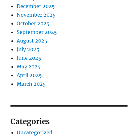
December 2025
November 2025
October 2025
September 2025
August 2025
July 2025
June 2025
May 2025
April 2025
March 2025
Categories
Uncategorized