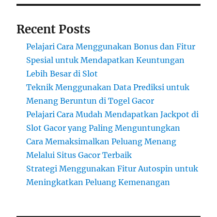
Cara
Cerdas
Recent Posts
Pelajari Cara Menggunakan Bonus dan Fitur
Spesial untuk Mendapatkan Keuntungan
Lebih Besar di Slot
Teknik Menggunakan Data Prediksi untuk
Menang Beruntun di Togel Gacor
Pelajari Cara Mudah Mendapatkan Jackpot di
Slot Gacor yang Paling Menguntungkan
Cara Memaksimalkan Peluang Menang
Melalui Situs Gacor Terbaik
Strategi Menggunakan Fitur Autospin untuk
Meningkatkan Peluang Kemenangan