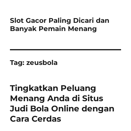
Slot Gacor Paling Dicari dan
Banyak Pemain Menang
Tag:
zeusbola
Tingkatkan Peluang
Menang Anda di Situs
Judi Bola Online dengan
Cara Cerdas