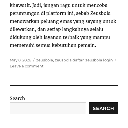
khawatir. Jadi, jangan ragu untuk mencoba
peruntungan di platform ini, sebab Zeusbola
menawarkan peluang emas yang sayang untuk
dilewatkan, dan setiap langkahnya selalu
didukung oleh layanan terbaik yang mampu
memenuhi semua kebutuhan pemain.
Posted
Tags
May 8, 2026
zeusbola
,
zeusbola daftar
,
zeusbola login
on
on
Leave a comment
Tingkatkan
Peluang
Menang
Anda
di
Search
Situs
Judi
SEARCH
Bola
Online
dengan