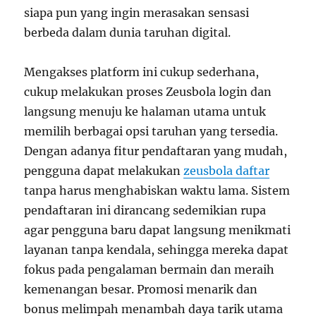
siapa pun yang ingin merasakan sensasi
berbeda dalam dunia taruhan digital.
Mengakses platform ini cukup sederhana,
cukup melakukan proses Zeusbola login dan
langsung menuju ke halaman utama untuk
memilih berbagai opsi taruhan yang tersedia.
Dengan adanya fitur pendaftaran yang mudah,
pengguna dapat melakukan
zeusbola daftar
tanpa harus menghabiskan waktu lama. Sistem
pendaftaran ini dirancang sedemikian rupa
agar pengguna baru dapat langsung menikmati
layanan tanpa kendala, sehingga mereka dapat
fokus pada pengalaman bermain dan meraih
kemenangan besar. Promosi menarik dan
bonus melimpah menambah daya tarik utama