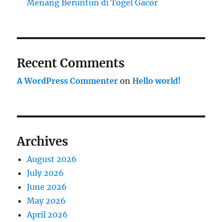
Menang Beruntun di Togel Gacor
Recent Comments
A WordPress Commenter
on
Hello world!
Archives
August 2026
July 2026
June 2026
May 2026
April 2026