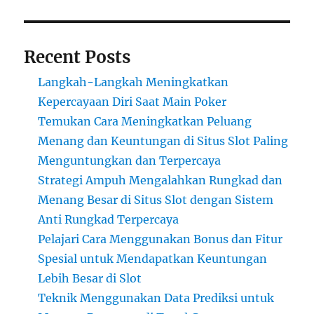
Recent Posts
Langkah-Langkah Meningkatkan
Kepercayaan Diri Saat Main Poker
Temukan Cara Meningkatkan Peluang
Menang dan Keuntungan di Situs Slot Paling
Menguntungkan dan Terpercaya
Strategi Ampuh Mengalahkan Rungkad dan
Menang Besar di Situs Slot dengan Sistem
Anti Rungkad Terpercaya
Pelajari Cara Menggunakan Bonus dan Fitur
Spesial untuk Mendapatkan Keuntungan
Lebih Besar di Slot
Teknik Menggunakan Data Prediksi untuk