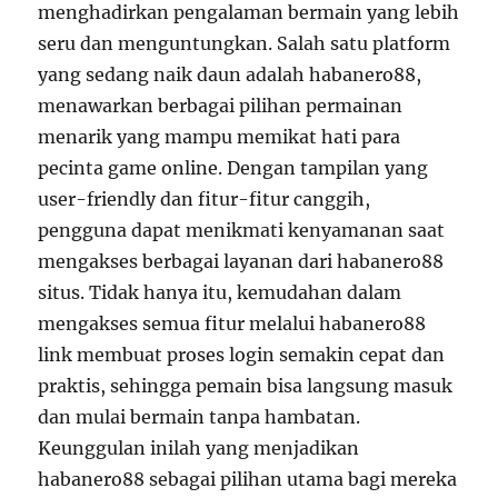
menghadirkan pengalaman bermain yang lebih
seru dan menguntungkan. Salah satu platform
yang sedang naik daun adalah habanero88,
menawarkan berbagai pilihan permainan
menarik yang mampu memikat hati para
pecinta game online. Dengan tampilan yang
user-friendly dan fitur-fitur canggih,
pengguna dapat menikmati kenyamanan saat
mengakses berbagai layanan dari habanero88
situs. Tidak hanya itu, kemudahan dalam
mengakses semua fitur melalui habanero88
link membuat proses login semakin cepat dan
praktis, sehingga pemain bisa langsung masuk
dan mulai bermain tanpa hambatan.
Keunggulan inilah yang menjadikan
habanero88 sebagai pilihan utama bagi mereka