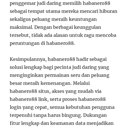
penggemar judi daring memilih habanero88
sebagai tempat utama mereka mencari hiburan
sekaligus peluang meraih keuntungan
maksimal. Dengan berbagai keunggulan
tersebut, tidak ada alasan untuk ragu mencoba
peruntungan di habanero88.
Kesimpulannya, habanero88 hadir sebagai
solusi lengkap bagi pecinta judi daring yang
menginginkan permainan seru dan peluang
besar meraih kemenangan. Melalui
habanero88 situs, akses yang mudah via
habanero88 link, serta proses habanero88
login yang cepat, semua kebutuhan pengguna
terpenuhi tanpa harus bingung. Dukungan
fitur lengkap dan keamanan data menjadikan