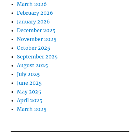
March 2026
February 2026
January 2026
December 2025
November 2025
October 2025
September 2025
August 2025
July 2025
June 2025
May 2025
April 2025
March 2025