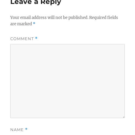
Leave a Reply
Your email address will not be published.
Required fields
are marked
*
COMMENT
*
NAME
*