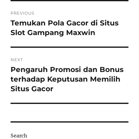
Post
PREVIOUS
navigation
Temukan Pola Gacor di Situs
Previous
post:
Slot Gampang Maxwin
NEXT
Pengaruh Promosi dan Bonus
Next
post:
terhadap Keputusan Memilih
Situs Gacor
Search