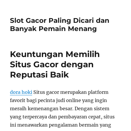
Slot Gacor Paling Dicari dan
Banyak Pemain Menang
Keuntungan Memilih
Situs Gacor dengan
Reputasi Baik
dora hoki
Situs gacor merupakan platform
favorit bagi pecinta judi online yang ingin
meraih kemenangan besar. Dengan sistem
yang terpercaya dan pembayaran cepat, situs
ini menawarkan pengalaman bermain yang