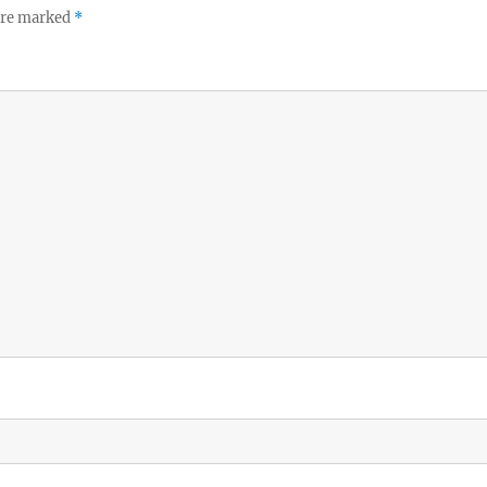
 are marked
*