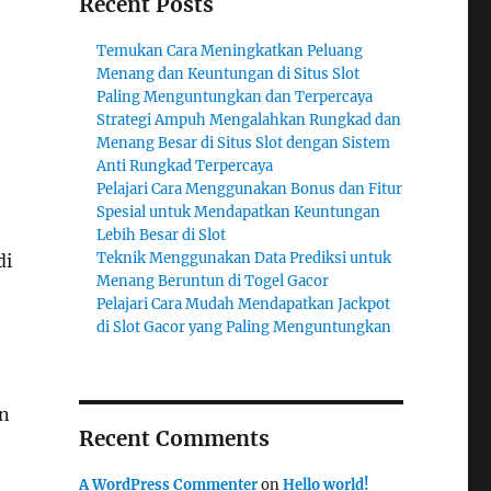
Recent Posts
Temukan Cara Meningkatkan Peluang
Menang dan Keuntungan di Situs Slot
Paling Menguntungkan dan Terpercaya
Strategi Ampuh Mengalahkan Rungkad dan
Menang Besar di Situs Slot dengan Sistem
Anti Rungkad Terpercaya
Pelajari Cara Menggunakan Bonus dan Fitur
Spesial untuk Mendapatkan Keuntungan
Lebih Besar di Slot
Teknik Menggunakan Data Prediksi untuk
di
Menang Beruntun di Togel Gacor
Pelajari Cara Mudah Mendapatkan Jackpot
di Slot Gacor yang Paling Menguntungkan
an
Recent Comments
A WordPress Commenter
on
Hello world!