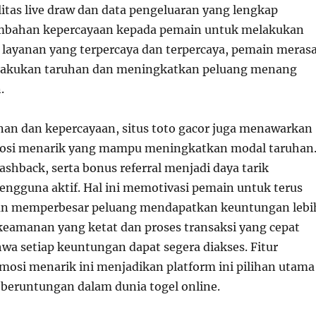
litas live draw dan data pengeluaran yang lengkap
bahan kepercayaan kepada pemain untuk melakukan
n layanan yang terpercaya dan terpercaya, pemain meras
lakukan taruhan dan meningkatkan peluang menang
.
an dan kepercayaan, situs toto gacor juga menawarkan
osi menarik yang mampu meningkatkan modal taruhan
ashback, serta bonus referral menjadi daya tarik
pengguna aktif. Hal ini memotivasi pemain untuk terus
 dan memperbesar peluang mendapatkan keuntungan lebi
keamanan yang ketat dan proses transaksi yang cepat
a setiap keuntungan dapat segera diakses. Fitur
mosi menarik ini menjadikan platform ini pilihan utama
beruntungan dalam dunia togel online.