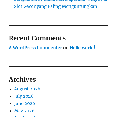
Slot Gacor yang Paling Menguntungkan
Recent Comments
A WordPress Commenter
on
Hello world!
Archives
August 2026
July 2026
June 2026
May 2026