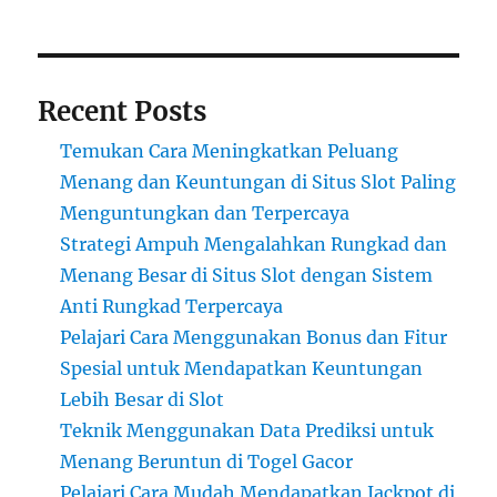
Recent Posts
Temukan Cara Meningkatkan Peluang
Menang dan Keuntungan di Situs Slot Paling
Menguntungkan dan Terpercaya
Strategi Ampuh Mengalahkan Rungkad dan
Menang Besar di Situs Slot dengan Sistem
Anti Rungkad Terpercaya
Pelajari Cara Menggunakan Bonus dan Fitur
Spesial untuk Mendapatkan Keuntungan
Lebih Besar di Slot
Teknik Menggunakan Data Prediksi untuk
Menang Beruntun di Togel Gacor
Pelajari Cara Mudah Mendapatkan Jackpot di