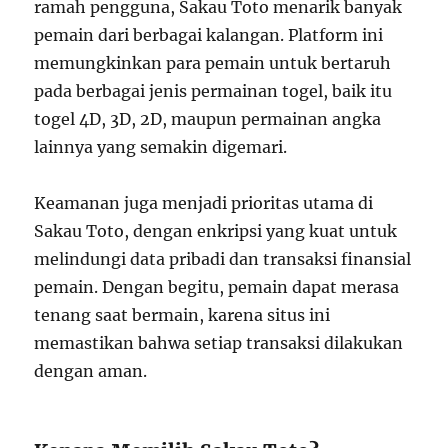
ramah pengguna, Sakau Toto menarik banyak
pemain dari berbagai kalangan. Platform ini
memungkinkan para pemain untuk bertaruh
pada berbagai jenis permainan togel, baik itu
togel 4D, 3D, 2D, maupun permainan angka
lainnya yang semakin digemari.
Keamanan juga menjadi prioritas utama di
Sakau Toto, dengan enkripsi yang kuat untuk
melindungi data pribadi dan transaksi finansial
pemain. Dengan begitu, pemain dapat merasa
tenang saat bermain, karena situs ini
memastikan bahwa setiap transaksi dilakukan
dengan aman.