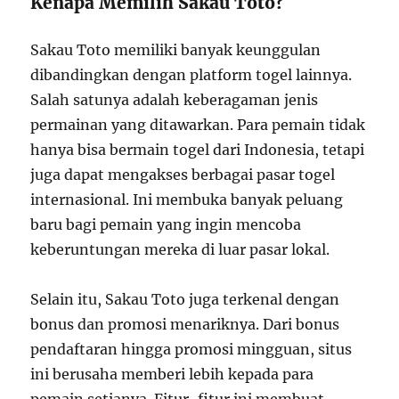
Kenapa Memilih Sakau Toto?
Sakau Toto memiliki banyak keunggulan
dibandingkan dengan platform togel lainnya.
Salah satunya adalah keberagaman jenis
permainan yang ditawarkan. Para pemain tidak
hanya bisa bermain togel dari Indonesia, tetapi
juga dapat mengakses berbagai pasar togel
internasional. Ini membuka banyak peluang
baru bagi pemain yang ingin mencoba
keberuntungan mereka di luar pasar lokal.
Selain itu, Sakau Toto juga terkenal dengan
bonus dan promosi menariknya. Dari bonus
pendaftaran hingga promosi mingguan, situs
ini berusaha memberi lebih kepada para