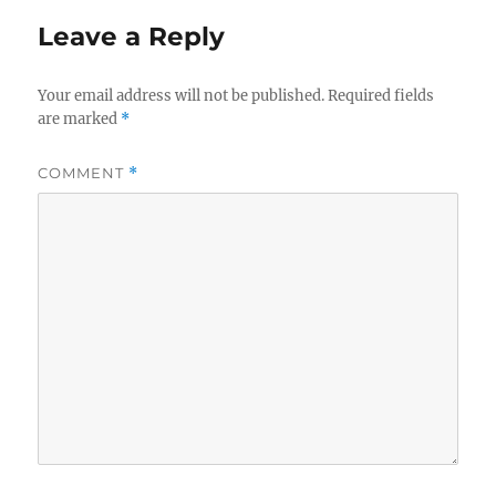
Leave a Reply
Your email address will not be published.
Required fields
are marked
*
COMMENT
*