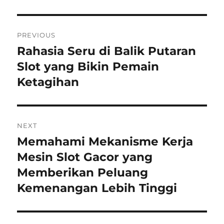
Post
PREVIOUS
navigation
Rahasia Seru di Balik Putaran
Previous
post:
Slot yang Bikin Pemain
Ketagihan
NEXT
Memahami Mekanisme Kerja
Next
post:
Mesin Slot Gacor yang
Memberikan Peluang
Kemenangan Lebih Tinggi