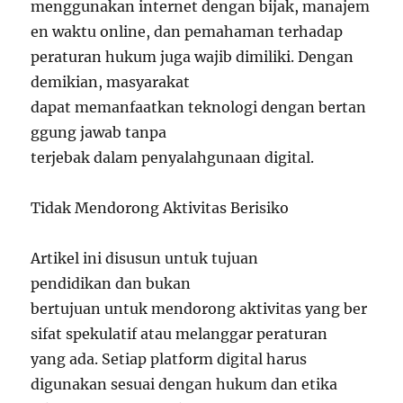
menggunakan internet dengan bijak, manajem
en waktu online, dan pemahaman terhadap
peraturan hukum juga wajib dimiliki. Dengan
demikian, masyarakat
dapat memanfaatkan teknologi dengan bertan
ggung jawab tanpa
terjebak dalam penyalahgunaan digital.
Tidak Mendorong Aktivitas Berisiko
Artikel ini disusun untuk tujuan
pendidikan dan bukan
bertujuan untuk mendorong aktivitas yang ber
sifat spekulatif atau melanggar peraturan
yang ada. Setiap platform digital harus
digunakan sesuai dengan hukum dan etika