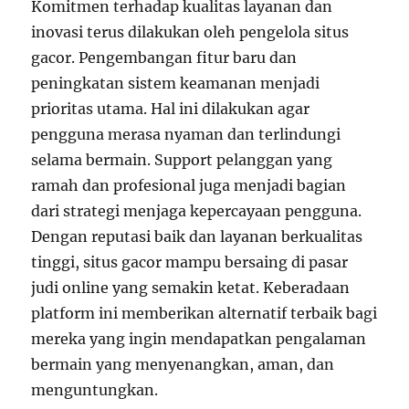
Komitmen terhadap kualitas layanan dan
inovasi terus dilakukan oleh pengelola situs
gacor. Pengembangan fitur baru dan
peningkatan sistem keamanan menjadi
prioritas utama. Hal ini dilakukan agar
pengguna merasa nyaman dan terlindungi
selama bermain. Support pelanggan yang
ramah dan profesional juga menjadi bagian
dari strategi menjaga kepercayaan pengguna.
Dengan reputasi baik dan layanan berkualitas
tinggi, situs gacor mampu bersaing di pasar
judi online yang semakin ketat. Keberadaan
platform ini memberikan alternatif terbaik bagi
mereka yang ingin mendapatkan pengalaman
bermain yang menyenangkan, aman, dan
menguntungkan.