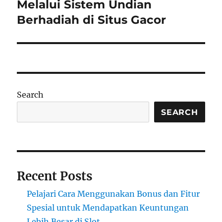
post:
Melalui Sistem Undian
Berhadiah di Situs Gacor
Search
SEARCH
Recent Posts
Pelajari Cara Menggunakan Bonus dan Fitur
Spesial untuk Mendapatkan Keuntungan
Lebih Besar di Slot