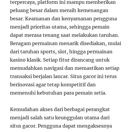
terpercaya, platform ini mampu memberikan
peluang besar dalam meraih kemenangan
besar. Keamanan dan kenyamanan pengguna
menjadi prioritas utama, sehingga pemain
dapat merasa tenang saat melakukan taruhan.
Beragam permainan menarik disediakan, mulai
dari taruhan sports, slot, hingga permainan
kasino klasik. Setiap fitur dirancang untuk
memudahkan navigasi dan memastikan setiap
transaksi berjalan lancar. Situs gacor ini terus
berinovasi agar tetap kompetitif dan
memenuhi kebutuhan para pemain setia.
Kemudahan akses dari berbagai perangkat
menjadi salah satu keunggulan utama dari
situs gacor. Pengguna dapat mengaksesnya