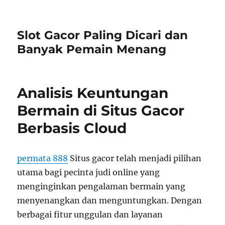
Slot Gacor Paling Dicari dan
Banyak Pemain Menang
Analisis Keuntungan
Bermain di Situs Gacor
Berbasis Cloud
permata 888
Situs gacor telah menjadi pilihan
utama bagi pecinta judi online yang
menginginkan pengalaman bermain yang
menyenangkan dan menguntungkan. Dengan
berbagai fitur unggulan dan layanan