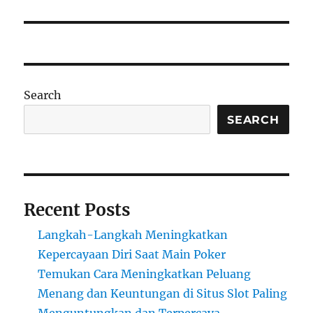
Search
SEARCH
Recent Posts
Langkah-Langkah Meningkatkan
Kepercayaan Diri Saat Main Poker
Temukan Cara Meningkatkan Peluang
Menang dan Keuntungan di Situs Slot Paling