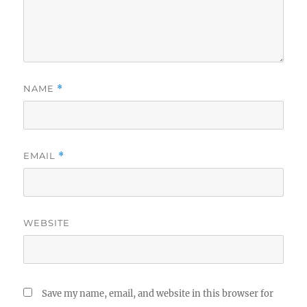
NAME
*
EMAIL
*
WEBSITE
Save my name, email, and website in this browser for