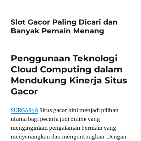
Slot Gacor Paling Dicari dan
Banyak Pemain Menang
Penggunaan Teknologi
Cloud Computing dalam
Mendukung Kinerja Situs
Gacor
SURGA898
Situs gacor kini menjadi pilihan
utama bagi pecinta judi online yang
menginginkan pengalaman bermain yang
menyenangkan dan menguntungkan. Dengan