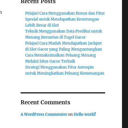
Recent Posts
n
Pelajari Cara Menggunakan Bonus dan Fitur
Spesial untuk Mendapatkan Keuntungan
Lebih Besar di Slot
Teknik Menggunakan Data Prediksi untuk
Menang Beruntun di Togel Gacor
Pelajari Cara Mudah Mendapatkan Jackpot
di Slot Gacor yang Paling Menguntungkan
Cara Memaksimalkan Peluang Menang
Melalui Situs Gacor Terbaik
Strategi Menggunakan Fitur Autospin
untuk Meningkatkan Peluang Kemenangan
Recent Comments
A WordPress Commenter
on
Hello world!