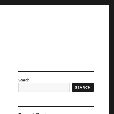
Search
SEARCH