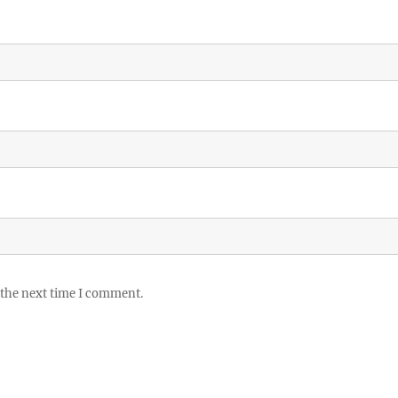
 the next time I comment.