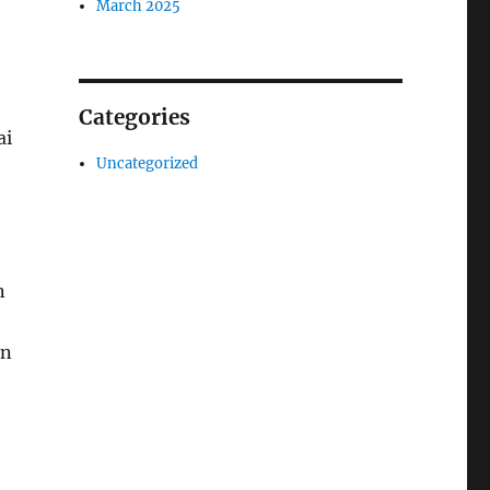
March 2025
Categories
ai
Uncategorized
n
an