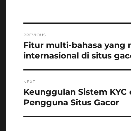
Post
PREVIOUS
navigation
Fitur multi-bahasa yan
Previous
post:
internasional di situs gac
NEXT
Keunggulan Sistem KYC 
Next
post:
Pengguna Situs Gacor