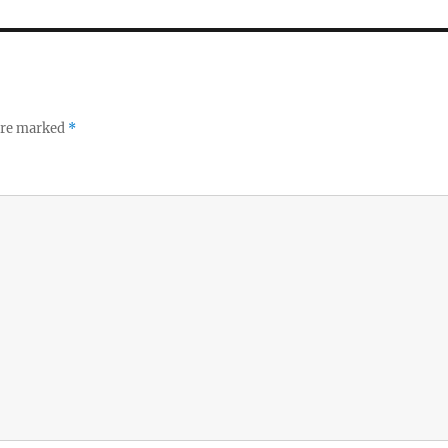
 are marked
*