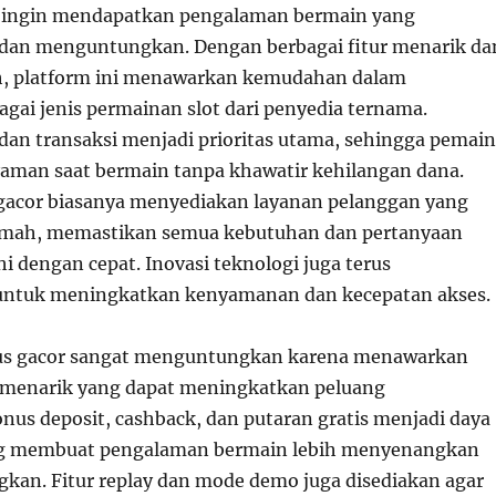
g ingin mendapatkan pengalaman bermain yang
an menguntungkan. Dengan berbagai fitur menarik da
, platform ini menawarkan kemudahan dalam
gai jenis permainan slot dari penyedia ternama.
an transaksi menjadi prioritas utama, sehingga pemain
aman saat bermain tanpa khawatir kehilangan dana.
us gacor biasanya menyediakan layanan pelanggan yang
ramah, memastikan semua kebutuhan dan pertanyaan
i dengan cepat. Inovasi teknologi juga terus
ntuk meningkatkan kenyamanan dan kecepatan akses.
us gacor sangat menguntungkan karena menawarkan
 menarik yang dapat meningkatkan peluang
us deposit, cashback, dan putaran gratis menjadi daya
ng membuat pengalaman bermain lebih menyenangkan
an. Fitur replay dan mode demo juga disediakan agar