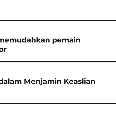
g memudahkan pemain
or
dalam Menjamin Keaslian