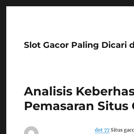
Slot Gacor Paling Dicar
Analisis Keberha
Pemasaran Situs
dot 77
Situs gac