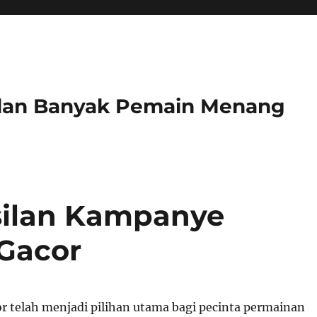
i dan Banyak Pemain Menang
silan Kampanye
 Gacor
or telah menjadi pilihan utama bagi pecinta permainan