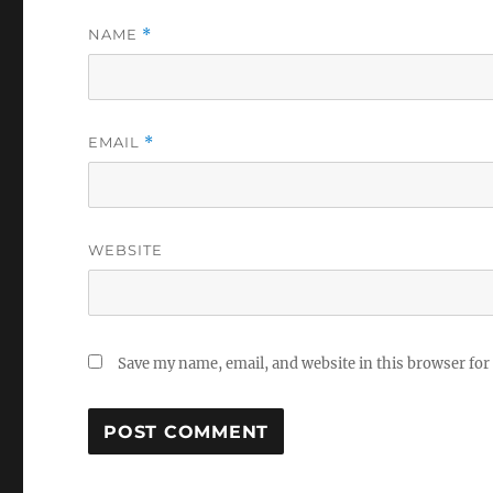
NAME
*
EMAIL
*
WEBSITE
Save my name, email, and website in this browser for