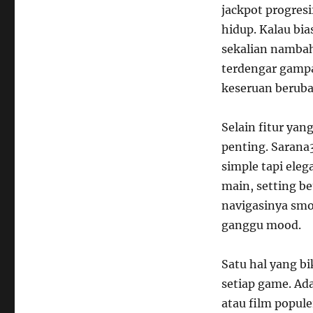
jackpot progres
hidup. Kalau bi
sekalian nambah
terdengar gampa
keseruan berubah
Selain fitur yan
penting. Sarana
simple tapi ele
main, setting be
navigasinya smo
ganggu mood.
Satu hal yang bi
setiap game. Ad
atau film popule