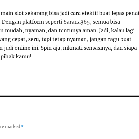
ain slot sekarang bisa jadi cara efektif buat lepas pena
i. Dengan platform seperti Sarana365, semua bisa
n mudah, nyaman, dan tentunya aman. Jadi, kalau lagi
ang cepat, seru, tapi tetap nyaman, jangan ragu buat
judi online ini. Spin aja, nikmati sensasinya, dan siapa
i pihak kamu!
 are marked
*