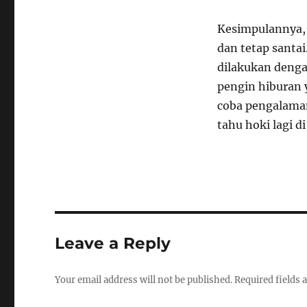
Kesimpulannya, m
dan tetap santa
dilakukan denga
pengin hiburan y
coba pengalaman 
tahu hoki lagi d
Leave a Reply
Your email address will not be published.
Required fields