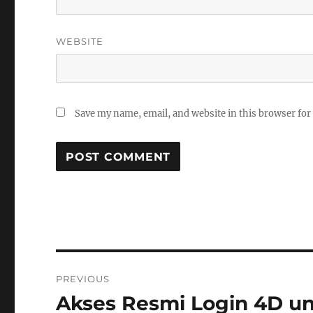
WEBSITE
Save my name, email, and website in this browser for
Post
PREVIOUS
navigation
Akses Resmi Login 4D u
Previous