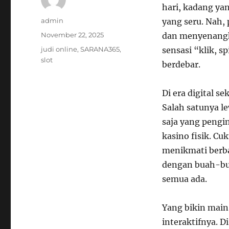
hari, kadang ya
Author
admin
yang seru. Nah, 
Posted
November 22, 2025
dan menyenangka
on
Tags
judi online
,
SARANA365
,
sensasi “klik, s
slot
berdebar.
Di era digital s
Salah satunya l
saja yang pengin
kasino fisik. Cu
menikmati berbag
dengan buah-bu
semua ada.
Yang bikin main 
interaktifnya. D