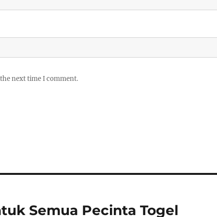
 the next time I comment.
ntuk Semua Pecinta Togel