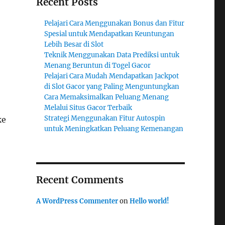
Recent Posts
Pelajari Cara Menggunakan Bonus dan Fitur
Spesial untuk Mendapatkan Keuntungan
Lebih Besar di Slot
Teknik Menggunakan Data Prediksi untuk
Menang Beruntun di Togel Gacor
Pelajari Cara Mudah Mendapatkan Jackpot
di Slot Gacor yang Paling Menguntungkan
Cara Memaksimalkan Peluang Menang
Melalui Situs Gacor Terbaik
Strategi Menggunakan Fitur Autospin
ke
untuk Meningkatkan Peluang Kemenangan
Recent Comments
A WordPress Commenter
on
Hello world!