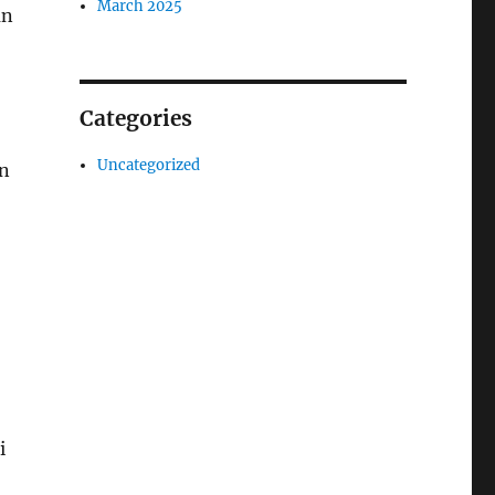
March 2025
an
Categories
Uncategorized
an
i