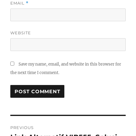
EMAIL
*
WEBSITE
Save my name, email, and website in this browser for
the next time I comment.
Post
PREVIOUS
navigation