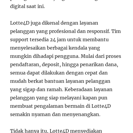
digital saat ini.
Lotte4D juga dikenal dengan layanan
pelanggan yang profesional dan responsif. Tim
support tersedia 24 jam untuk membantu
menyelesaikan berbagai kendala yang
mungkin dihadapi pengguna. Mulai dari proses
pendaftaran, deposit, hingga penarikan dana,
semua dapat dilakukan dengan cepat dan
mudah berkat bantuan layanan pelanggan
yang sigap dan ramah. Keberadaan layanan
pelanggan yang siap melayani kapan pun
membuat pengalaman bermain di Lotte4D
semakin nyaman dan menyenangkan.
Tidak hanya itu, Lotte4D menyediakan