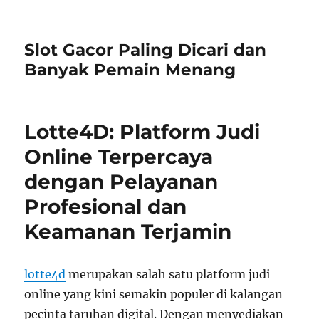
Slot Gacor Paling Dicari dan
Banyak Pemain Menang
Lotte4D: Platform Judi
Online Terpercaya
dengan Pelayanan
Profesional dan
Keamanan Terjamin
lotte4d
merupakan salah satu platform judi
online yang kini semakin populer di kalangan
pecinta taruhan digital. Dengan menyediakan