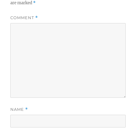
are marked
*
COMMENT
*
NAME
*