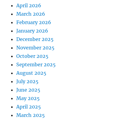
April 2026
March 2026
February 2026
January 2026
December 2025
November 2025
October 2025
September 2025
August 2025
July 2025
June 2025
May 2025
April 2025
March 2025