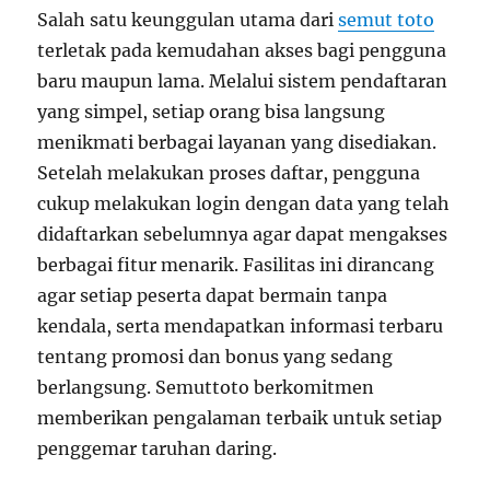
Salah satu keunggulan utama dari
semut toto
terletak pada kemudahan akses bagi pengguna
baru maupun lama. Melalui sistem pendaftaran
yang simpel, setiap orang bisa langsung
menikmati berbagai layanan yang disediakan.
Setelah melakukan proses daftar, pengguna
cukup melakukan login dengan data yang telah
didaftarkan sebelumnya agar dapat mengakses
berbagai fitur menarik. Fasilitas ini dirancang
agar setiap peserta dapat bermain tanpa
kendala, serta mendapatkan informasi terbaru
tentang promosi dan bonus yang sedang
berlangsung. Semuttoto berkomitmen
memberikan pengalaman terbaik untuk setiap
penggemar taruhan daring.