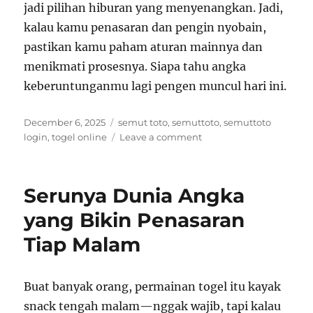
jadi pilihan hiburan yang menyenangkan. Jadi,
kalau kamu penasaran dan pengin nyobain,
pastikan kamu paham aturan mainnya dan
menikmati prosesnya. Siapa tahu angka
keberuntunganmu lagi pengen muncul hari ini.
Posted
Tags
December 6, 2025
semut toto
,
semuttoto
,
semuttoto
on
on
login
,
togel online
Leave a comment
Mengenal
Dunia
Toto:
Serunya Dunia Angka
Antara
Hiburan,
yang Bikin Penasaran
Strategi,
Tiap Malam
dan
Peluang
Menang
Buat banyak orang, permainan togel itu kayak
snack tengah malam—nggak wajib, tapi kalau