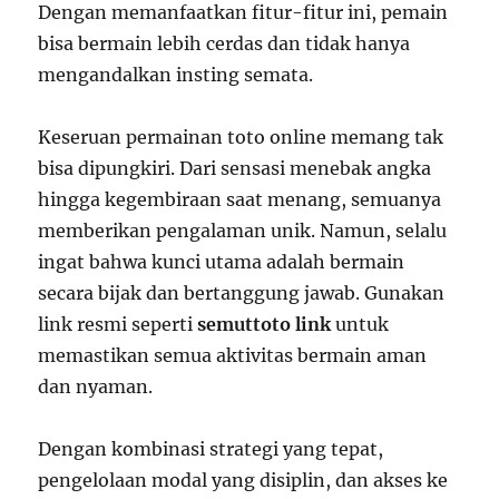
Dengan memanfaatkan fitur-fitur ini, pemain
bisa bermain lebih cerdas dan tidak hanya
mengandalkan insting semata.
Keseruan permainan toto online memang tak
bisa dipungkiri. Dari sensasi menebak angka
hingga kegembiraan saat menang, semuanya
memberikan pengalaman unik. Namun, selalu
ingat bahwa kunci utama adalah bermain
secara bijak dan bertanggung jawab. Gunakan
link resmi seperti
semuttoto link
untuk
memastikan semua aktivitas bermain aman
dan nyaman.
Dengan kombinasi strategi yang tepat,
pengelolaan modal yang disiplin, dan akses ke