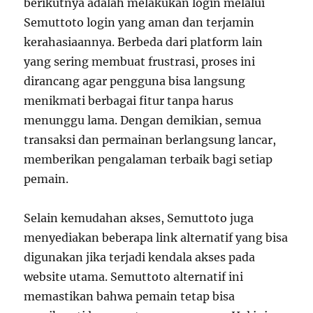
berikutnya adalah melakukan login melalui
Semuttoto login yang aman dan terjamin
kerahasiaannya. Berbeda dari platform lain
yang sering membuat frustrasi, proses ini
dirancang agar pengguna bisa langsung
menikmati berbagai fitur tanpa harus
menunggu lama. Dengan demikian, semua
transaksi dan permainan berlangsung lancar,
memberikan pengalaman terbaik bagi setiap
pemain.
Selain kemudahan akses, Semuttoto juga
menyediakan beberapa link alternatif yang bisa
digunakan jika terjadi kendala akses pada
website utama. Semuttoto alternatif ini
memastikan bahwa pemain tetap bisa