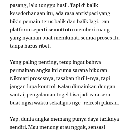
pasang, lalu tunggu hasil. Tapi di balik
kesederhanaan itu, ada rasa antisipasi yang
bikin pemain terus balik dan balik lagi. Dan
platform seperti
semuttoto
memberi ruang
yang nyaman buat menikmati semua proses itu
tanpa harus ribet.
Yang paling penting, tetap ingat bahwa
permainan angka ini cuma sarana hiburan.
Nikmati prosesnya, rasakan thrill-nya, tapi
jangan lupa kontrol. Kalau dimainkan dengan
santai, pengalaman togel bisa jadi cara seru
buat ngisi waktu sekaligus nge-refresh pikiran.
Yap, dunia angka memang punya daya tariknya
sendiri. Mau menang atau nggak, sensasi