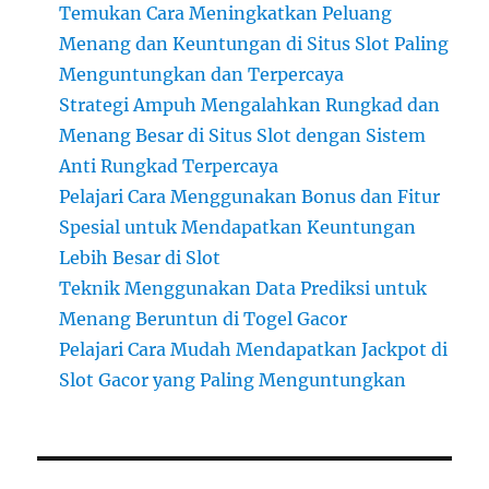
Temukan Cara Meningkatkan Peluang
Menang dan Keuntungan di Situs Slot Paling
Menguntungkan dan Terpercaya
Strategi Ampuh Mengalahkan Rungkad dan
Menang Besar di Situs Slot dengan Sistem
Anti Rungkad Terpercaya
Pelajari Cara Menggunakan Bonus dan Fitur
Spesial untuk Mendapatkan Keuntungan
Lebih Besar di Slot
Teknik Menggunakan Data Prediksi untuk
Menang Beruntun di Togel Gacor
Pelajari Cara Mudah Mendapatkan Jackpot di
Slot Gacor yang Paling Menguntungkan