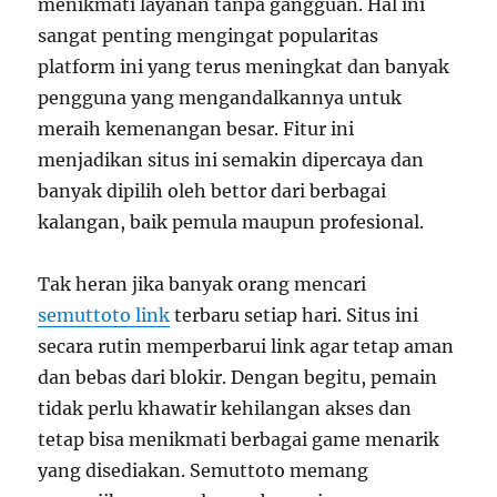
menikmati layanan tanpa gangguan. Hal ini
sangat penting mengingat popularitas
platform ini yang terus meningkat dan banyak
pengguna yang mengandalkannya untuk
meraih kemenangan besar. Fitur ini
menjadikan situs ini semakin dipercaya dan
banyak dipilih oleh bettor dari berbagai
kalangan, baik pemula maupun profesional.
Tak heran jika banyak orang mencari
semuttoto link
terbaru setiap hari. Situs ini
secara rutin memperbarui link agar tetap aman
dan bebas dari blokir. Dengan begitu, pemain
tidak perlu khawatir kehilangan akses dan
tetap bisa menikmati berbagai game menarik
yang disediakan. Semuttoto memang