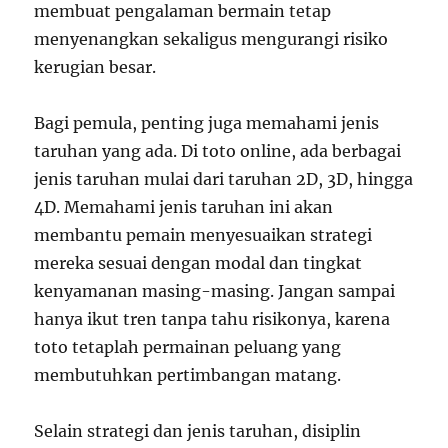
membuat pengalaman bermain tetap
menyenangkan sekaligus mengurangi risiko
kerugian besar.
Bagi pemula, penting juga memahami jenis
taruhan yang ada. Di toto online, ada berbagai
jenis taruhan mulai dari taruhan 2D, 3D, hingga
4D. Memahami jenis taruhan ini akan
membantu pemain menyesuaikan strategi
mereka sesuai dengan modal dan tingkat
kenyamanan masing-masing. Jangan sampai
hanya ikut tren tanpa tahu risikonya, karena
toto tetaplah permainan peluang yang
membutuhkan pertimbangan matang.
Selain strategi dan jenis taruhan, disiplin