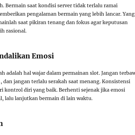
. Bermain saat kondisi server tidak terlalu ramai
emberikan pengalaman bermain yang lebih lancar. Yang
mainlah saat pikiran tenang dan fokus agar keputusan
ih rasional.
endalikan Emosi
h adalah hal wajar dalam permainan slot. Jangan terba
, dan jangan terlalu serakah saat menang. Konsistensi
ri kontrol diri yang baik. Berhenti sejenak jika emosi
l, lalu lanjutkan bermain di lain waktu.
n