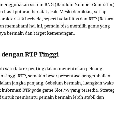
ine menggunakan sistem RNG (Random Number Generator
 hasil putaran bersifat acak. Meski demikian, setiap
rakteristik berbeda, seperti volatilitas dan RTP (Return
gan memahami hal ini, pemain bisa memilih game yang
aya bermain dan target kemenangan.
ot dengan RTP Tinggi
ah satu faktor penting dalam menentukan peluang
 tinggi RTP, semakin besar persentase pengembalian
dalam jangka panjang. Sebelum bermain, luangkan wakt
informasi RTP pada game Slot777 yang tersedia. Strateg
tif untuk membantu pemain bermain lebih stabil dan