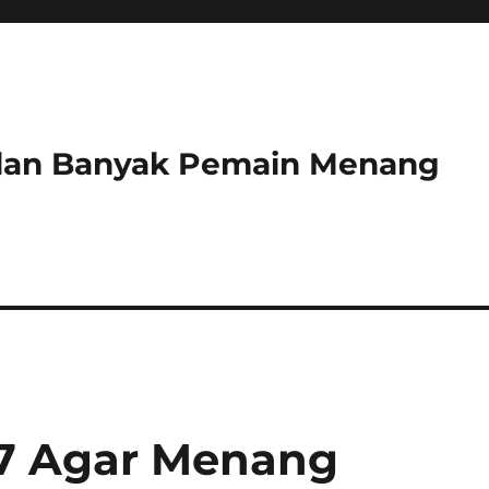
i dan Banyak Pemain Menang
777 Agar Menang