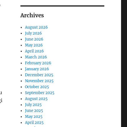
)
Archives
August 2026
July 2026
June 2026
May 2026
April 2026
March 2026
February 2026
January 2026
December 2025
November 2025
October 2025
u
September 2025
August 2025
i
July 2025
June 2025
May 2025
April 2025