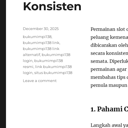
Konsisten
Posted
December 30, 2025
Permainan slot 
on
Tags
bukumimpi138
,
peluang kemenan
bukumimpi138 link
,
dibicarakan ole
bukumimpi138 link
secara konsist
alternatif
,
bukumimpi138
login
,
bukumimpi138
semata. Diperlu
resmi
,
link bukumimpi138
permainan agar 
login
,
situs bukumimpi138
membahas tips d
on
Leave a comment
pemula maupun 
Tips
&
Trik
Slot777
1. Pahami C
Agar
Menang
Konsisten
Langkah awal ya