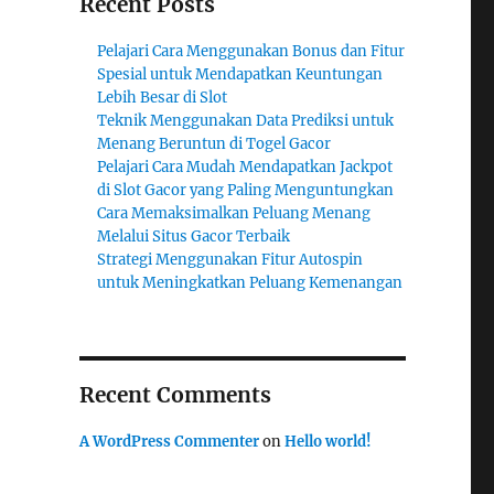
Recent Posts
Pelajari Cara Menggunakan Bonus dan Fitur
Spesial untuk Mendapatkan Keuntungan
Lebih Besar di Slot
Teknik Menggunakan Data Prediksi untuk
Menang Beruntun di Togel Gacor
Pelajari Cara Mudah Mendapatkan Jackpot
di Slot Gacor yang Paling Menguntungkan
Cara Memaksimalkan Peluang Menang
Melalui Situs Gacor Terbaik
Strategi Menggunakan Fitur Autospin
untuk Meningkatkan Peluang Kemenangan
Recent Comments
A WordPress Commenter
on
Hello world!