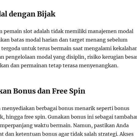
dal dengan Bijak
 pemain slot adalah tidak memiliki manajemen modal
ukan batas modal harian dan target menang sebelum
 tergoda untuk terus bermain saat mengalami kekalaha
n pengelolaan modal yang disiplin, risiko kerugian besa
lkan dan permainan tetap terasa menyenangkan.
kan Bonus dan Free Spin
a menyediakan berbagai bonus menarik seperti bonus
ck, hingga free spin. Gunakan bonus ini sebagai tambaha
mperpanjang waktu bermain. Namun, pastikan Anda
 dan ketentuan bonus agar tidak salah strategi. Akses