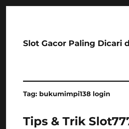
Slot Gacor Paling Dicar
Tag:
bukumimpi138 login
Tips & Trik Slot