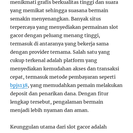
menikmati grafis berkualitas tinggi dan suara
yang memikat sehingga suasana bermain
semakin menyenangkan. Banyak situs
terpercaya yang menyediakan permainan slot
gacor dengan peluang menang tinggi,
termasuk di antaranya yang bekerja sama
dengan provider ternama. Salah satu yang
cukup terkenal adalah platform yang
menyediakan kemudahan akses dan transaksi
cepat, termasuk metode pembayaran seperti
bpjs138
, yang memudahkan pemain melakukan
deposit dan penarikan dana. Dengan fitur
lengkap tersebut, pengalaman bermain
menjadi lebih nyaman dan aman.
Keunggulan utama dari slot gacor adalah