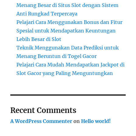
Menang Besar di Situs Slot dengan Sistem
Anti Rungkad Terpercaya
Pelajari Cara Menggunakan Bonus dan Fitur
Spesial untuk Mendapatkan Keuntungan
Lebih Besar di Slot
Teknik Menggunakan Data Prediksi untuk
Menang Beruntun di Togel Gacor
Pelajari Cara Mudah Mendapatkan Jackpot di
Slot Gacor yang Paling Menguntungkan
Recent Comments
A WordPress Commenter
on
Hello world!