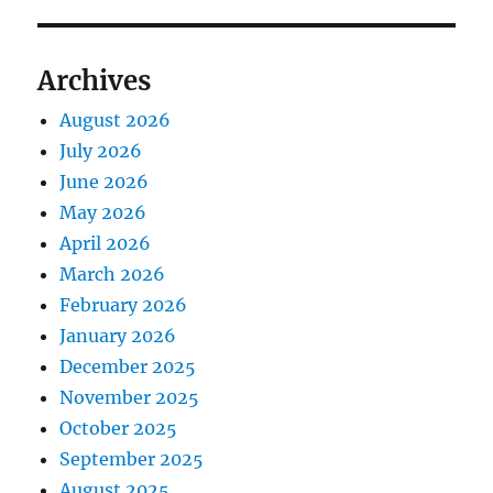
Archives
August 2026
July 2026
June 2026
May 2026
April 2026
March 2026
February 2026
January 2026
December 2025
November 2025
October 2025
September 2025
August 2025