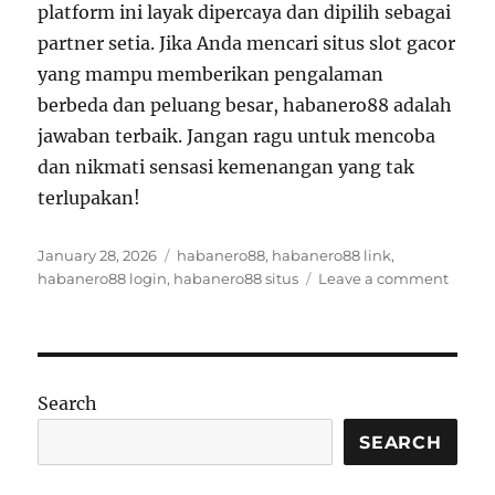
platform ini layak dipercaya dan dipilih sebagai
partner setia. Jika Anda mencari situs slot gacor
yang mampu memberikan pengalaman
berbeda dan peluang besar, habanero88 adalah
jawaban terbaik. Jangan ragu untuk mencoba
dan nikmati sensasi kemenangan yang tak
terlupakan!
Posted
Tags
January 28, 2026
habanero88
,
habanero88 link
,
on
on
habanero88 login
,
habanero88 situs
Leave a comment
Situs
Slot
Gacor
yang
Memb
Search
Setiap
Spin
SEARCH
Lebih
Berart