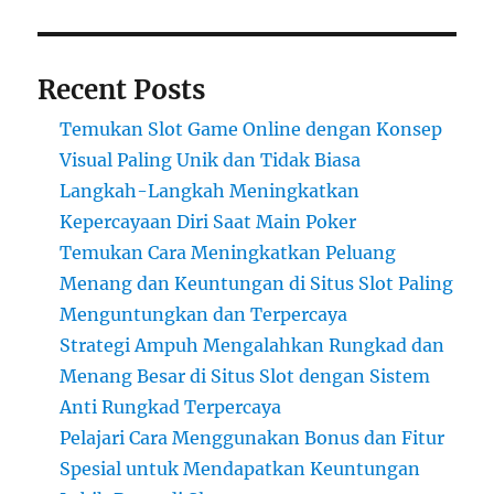
Recent Posts
Temukan Slot Game Online dengan Konsep
Visual Paling Unik dan Tidak Biasa
Langkah-Langkah Meningkatkan
Kepercayaan Diri Saat Main Poker
Temukan Cara Meningkatkan Peluang
Menang dan Keuntungan di Situs Slot Paling
Menguntungkan dan Terpercaya
Strategi Ampuh Mengalahkan Rungkad dan
Menang Besar di Situs Slot dengan Sistem
Anti Rungkad Terpercaya
Pelajari Cara Menggunakan Bonus dan Fitur
Spesial untuk Mendapatkan Keuntungan