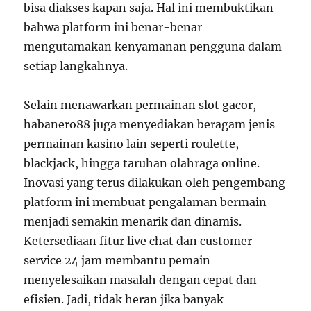
bisa diakses kapan saja. Hal ini membuktikan
bahwa platform ini benar-benar
mengutamakan kenyamanan pengguna dalam
setiap langkahnya.
Selain menawarkan permainan slot gacor,
habanero88 juga menyediakan beragam jenis
permainan kasino lain seperti roulette,
blackjack, hingga taruhan olahraga online.
Inovasi yang terus dilakukan oleh pengembang
platform ini membuat pengalaman bermain
menjadi semakin menarik dan dinamis.
Ketersediaan fitur live chat dan customer
service 24 jam membantu pemain
menyelesaikan masalah dengan cepat dan
efisien. Jadi, tidak heran jika banyak