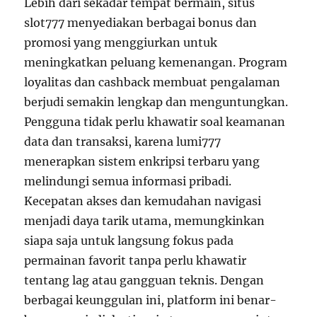
Lebih dari sekadar tempat bermain, situs
slot777 menyediakan berbagai bonus dan
promosi yang menggiurkan untuk
meningkatkan peluang kemenangan. Program
loyalitas dan cashback membuat pengalaman
berjudi semakin lengkap dan menguntungkan.
Pengguna tidak perlu khawatir soal keamanan
data dan transaksi, karena lumi777
menerapkan sistem enkripsi terbaru yang
melindungi semua informasi pribadi.
Kecepatan akses dan kemudahan navigasi
menjadi daya tarik utama, memungkinkan
siapa saja untuk langsung fokus pada
permainan favorit tanpa perlu khawatir
tentang lag atau gangguan teknis. Dengan
berbagai keunggulan ini, platform ini benar-