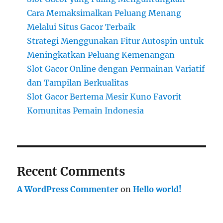
Cara Memaksimalkan Peluang Menang
Melalui Situs Gacor Terbaik
Strategi Menggunakan Fitur Autospin untuk
Meningkatkan Peluang Kemenangan
Slot Gacor Online dengan Permainan Variatif
dan Tampilan Berkualitas
Slot Gacor Bertema Mesir Kuno Favorit
Komunitas Pemain Indonesia
Recent Comments
A WordPress Commenter
on
Hello world!