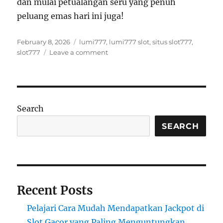
dan mulai petualangan seru yang penuh
peluang emas hari ini juga!
Posted
Tags
February 8, 2026
lumi777
,
lumi777 slot
,
situs slot777
,
on
on
slot777
Leave a comment
Main
Slot
Lebih
Percaya
Diri
Search
di
Situs
SEARCH
Slot777
Ini
Recent Posts
Pelajari Cara Mudah Mendapatkan Jackpot di
Slot Gacor yang Paling Menguntungkan