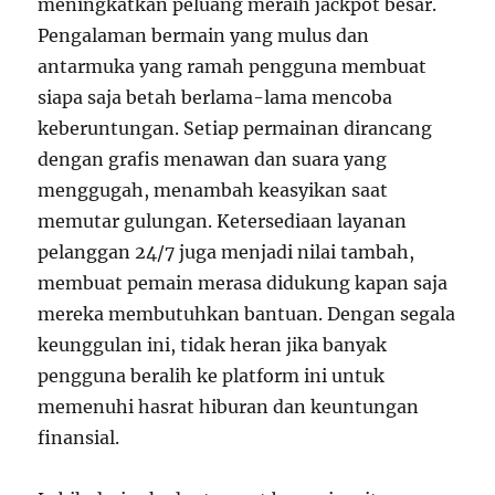
meningkatkan peluang meraih jackpot besar.
Pengalaman bermain yang mulus dan
antarmuka yang ramah pengguna membuat
siapa saja betah berlama-lama mencoba
keberuntungan. Setiap permainan dirancang
dengan grafis menawan dan suara yang
menggugah, menambah keasyikan saat
memutar gulungan. Ketersediaan layanan
pelanggan 24/7 juga menjadi nilai tambah,
membuat pemain merasa didukung kapan saja
mereka membutuhkan bantuan. Dengan segala
keunggulan ini, tidak heran jika banyak
pengguna beralih ke platform ini untuk
memenuhi hasrat hiburan dan keuntungan
finansial.