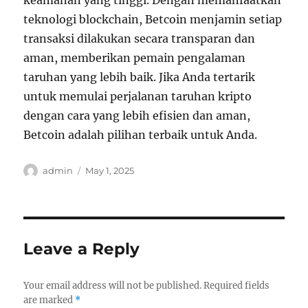
keamanan yang tinggi. Dengan memanfaatkan
teknologi blockchain, Betcoin menjamin setiap
transaksi dilakukan secara transparan dan
aman, memberikan pemain pengalaman
taruhan yang lebih baik. Jika Anda tertarik
untuk memulai perjalanan taruhan kripto
dengan cara yang lebih efisien dan aman,
Betcoin adalah pilihan terbaik untuk Anda.
Author
Posted
admin
May 1, 2025
on
Leave a Reply
Your email address will not be published.
Required fields
are marked
*