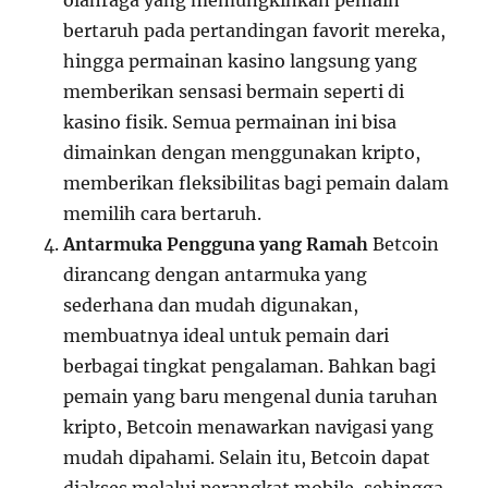
olahraga yang memungkinkan pemain
bertaruh pada pertandingan favorit mereka,
hingga permainan kasino langsung yang
memberikan sensasi bermain seperti di
kasino fisik. Semua permainan ini bisa
dimainkan dengan menggunakan kripto,
memberikan fleksibilitas bagi pemain dalam
memilih cara bertaruh.
Antarmuka Pengguna yang Ramah
Betcoin
dirancang dengan antarmuka yang
sederhana dan mudah digunakan,
membuatnya ideal untuk pemain dari
berbagai tingkat pengalaman. Bahkan bagi
pemain yang baru mengenal dunia taruhan
kripto, Betcoin menawarkan navigasi yang
mudah dipahami. Selain itu, Betcoin dapat