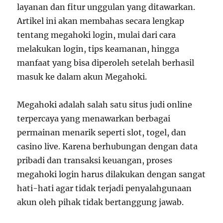
layanan dan fitur unggulan yang ditawarkan.
Artikel ini akan membahas secara lengkap
tentang megahoki login, mulai dari cara
melakukan login, tips keamanan, hingga
manfaat yang bisa diperoleh setelah berhasil
masuk ke dalam akun Megahoki.
Megahoki adalah salah satu situs judi online
terpercaya yang menawarkan berbagai
permainan menarik seperti slot, togel, dan
casino live. Karena berhubungan dengan data
pribadi dan transaksi keuangan, proses
megahoki login harus dilakukan dengan sangat
hati-hati agar tidak terjadi penyalahgunaan
akun oleh pihak tidak bertanggung jawab.