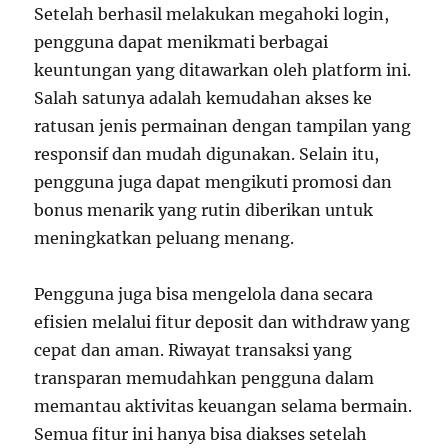
Setelah berhasil melakukan megahoki login,
pengguna dapat menikmati berbagai
keuntungan yang ditawarkan oleh platform ini.
Salah satunya adalah kemudahan akses ke
ratusan jenis permainan dengan tampilan yang
responsif dan mudah digunakan. Selain itu,
pengguna juga dapat mengikuti promosi dan
bonus menarik yang rutin diberikan untuk
meningkatkan peluang menang.
Pengguna juga bisa mengelola dana secara
efisien melalui fitur deposit dan withdraw yang
cepat dan aman. Riwayat transaksi yang
transparan memudahkan pengguna dalam
memantau aktivitas keuangan selama bermain.
Semua fitur ini hanya bisa diakses setelah