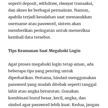
seperti deposit, withdraw, riwayat transaksi,
dan akses ke berbagai permainan. Namun,
apabila terjadi kesalahan saat memasukkan
username atau password, sistem akan
memberikan peringatan untuk memeriksa
kembali data tersebut.
Tips Keamanan Saat Megahoki Login
Agar proses megahoki login tetap aman, ada
beberapa tips yang penting untuk
diperhatikan. Pertama, hindari menggunakan
password yang mudah ditebak seperti tanggal
lahir atau angka berurutan. Gunakan
kombinasi huruf besar, kecil, angka, dan
simbol agar password lebih kuat. Kedua, jangan