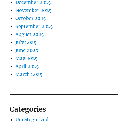
December 2025
November 2025
October 2025
September 2025
August 2025
July 2025
June 2025
May 2025
April 2025
March 2025
Categories
Uncategorized