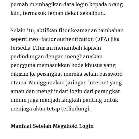
pernah membagikan data login kepada orang
lain, termasuk teman dekat sekalipun.
Selain itu, aktifkan fitur keamanan tambahan
seperti two-factor authentication (2FA) jika
tersedia. Fitur ini menambah lapisan
perlindungan dengan mengharuskan
pengguna memasukkan kode khusus yang
dikirim ke perangkat mereka selain password
utama. Menggunakan jaringan internet yang
aman dan menghindari login dari perangkat
umum juga menjadi langkah penting untuk
menjaga akun tetap terlindungi.
Manfaat Setelah Megahoki Login