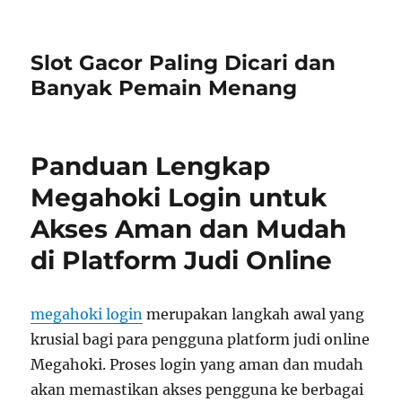
Slot Gacor Paling Dicari dan
Banyak Pemain Menang
Panduan Lengkap
Megahoki Login untuk
Akses Aman dan Mudah
di Platform Judi Online
megahoki login
merupakan langkah awal yang
krusial bagi para pengguna platform judi online
Megahoki. Proses login yang aman dan mudah
akan memastikan akses pengguna ke berbagai