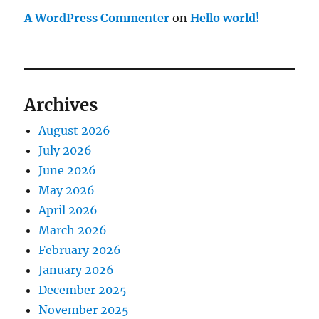
A WordPress Commenter
on
Hello world!
Archives
August 2026
July 2026
June 2026
May 2026
April 2026
March 2026
February 2026
January 2026
December 2025
November 2025