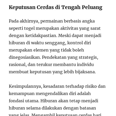
Keputusan Cerdas di Tengah Peluang
Pada akhirnya, permainan berbasis angka
seperti togel merupakan aktivitas yang sarat
dengan ketidakpastian. Meski dapat menjadi
hiburan di waktu senggang, kontrol diri
merupakan elemen yang tidak boleh
dinegosiasikan. Pendekatan yang strategis,
rasional, dan terukur membantu individu
membuat keputusan yang lebih bijaksana.
Kesimpulannya, kesadaran terhadap risiko dan
kemampuan mengendalikan diri adalah
fondasi utama. Hiburan akan tetap menjadi
hiburan selama dilakukan dengan batasan
yang jelas. Mengambil keputusan cerdas hari