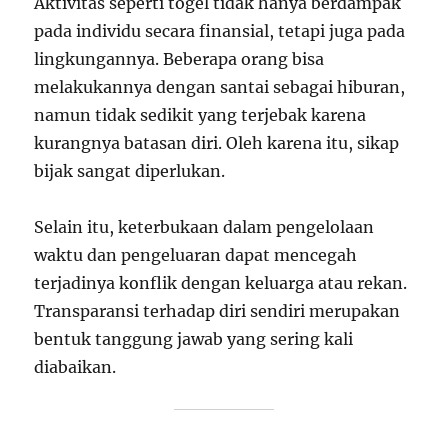
Aktivitas seperti togel tidak hanya berdampak
pada individu secara finansial, tetapi juga pada
lingkungannya. Beberapa orang bisa
melakukannya dengan santai sebagai hiburan,
namun tidak sedikit yang terjebak karena
kurangnya batasan diri. Oleh karena itu, sikap
bijak sangat diperlukan.
Selain itu, keterbukaan dalam pengelolaan
waktu dan pengeluaran dapat mencegah
terjadinya konflik dengan keluarga atau rekan.
Transparansi terhadap diri sendiri merupakan
bentuk tanggung jawab yang sering kali
diabaikan.