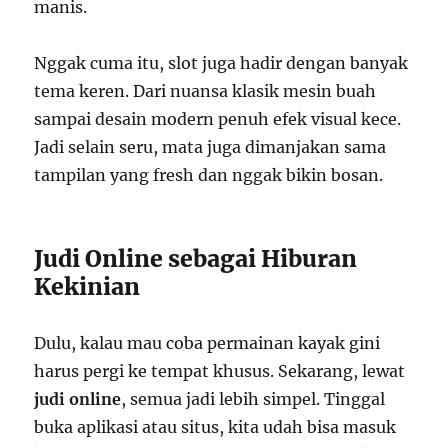
manis.
Nggak cuma itu, slot juga hadir dengan banyak
tema keren. Dari nuansa klasik mesin buah
sampai desain modern penuh efek visual kece.
Jadi selain seru, mata juga dimanjakan sama
tampilan yang fresh dan nggak bikin bosan.
Judi Online sebagai Hiburan
Kekinian
Dulu, kalau mau coba permainan kayak gini
harus pergi ke tempat khusus. Sekarang, lewat
judi online
, semua jadi lebih simpel. Tinggal
buka aplikasi atau situs, kita udah bisa masuk