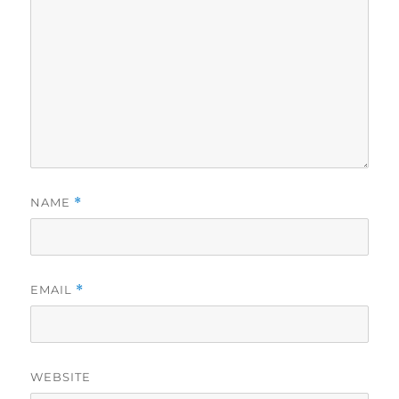
NAME
*
EMAIL
*
WEBSITE