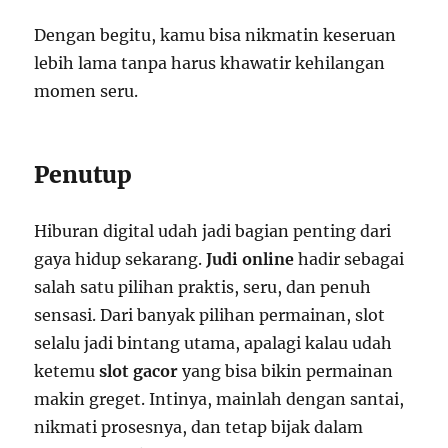
Dengan begitu, kamu bisa nikmatin keseruan
lebih lama tanpa harus khawatir kehilangan
momen seru.
Penutup
Hiburan digital udah jadi bagian penting dari
gaya hidup sekarang.
Judi online
hadir sebagai
salah satu pilihan praktis, seru, dan penuh
sensasi. Dari banyak pilihan permainan, slot
selalu jadi bintang utama, apalagi kalau udah
ketemu
slot gacor
yang bisa bikin permainan
makin greget. Intinya, mainlah dengan santai,
nikmati prosesnya, dan tetap bijak dalam