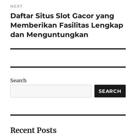
NEXT
Daftar Situs Slot Gacor yang
Next
post:
Memberikan Fasilitas Lengkap
dan Menguntungkan
Search
SEARCH
Recent Posts