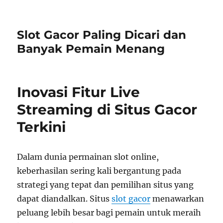
Slot Gacor Paling Dicari dan
Banyak Pemain Menang
Inovasi Fitur Live
Streaming di Situs Gacor
Terkini
Dalam dunia permainan slot online,
keberhasilan sering kali bergantung pada
strategi yang tepat dan pemilihan situs yang
dapat diandalkan. Situs
slot gacor
menawarkan
peluang lebih besar bagi pemain untuk meraih