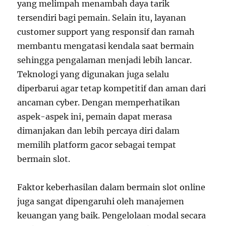
yang melimpah menambah daya tarik
tersendiri bagi pemain. Selain itu, layanan
customer support yang responsif dan ramah
membantu mengatasi kendala saat bermain
sehingga pengalaman menjadi lebih lancar.
Teknologi yang digunakan juga selalu
diperbarui agar tetap kompetitif dan aman dari
ancaman cyber. Dengan memperhatikan
aspek-aspek ini, pemain dapat merasa
dimanjakan dan lebih percaya diri dalam
memilih platform gacor sebagai tempat
bermain slot.
Faktor keberhasilan dalam bermain slot online
juga sangat dipengaruhi oleh manajemen
keuangan yang baik. Pengelolaan modal secara