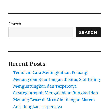
Search
SEARCH
Recent Posts
Temukan Cara Meningkatkan Peluang
Menang dan Keuntungan di Situs Slot Paling
Menguntungkan dan Terpercaya
Strategi Ampuh Mengalahkan Rungkad dan
Menang Besar di Situs Slot dengan Sistem
Anti Rungkad Terpercaya