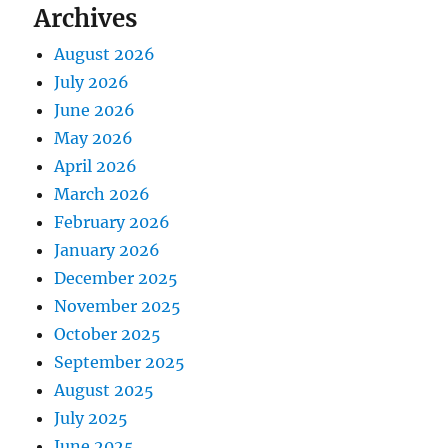
Archives
August 2026
July 2026
June 2026
May 2026
April 2026
March 2026
February 2026
January 2026
December 2025
November 2025
October 2025
September 2025
August 2025
July 2025
June 2025