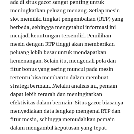
ada di situs gacor sangat penting untuk
meningkatkan peluang menang. Setiap mesin
slot memiliki tingkat pengembalian (RTP) yang
berbeda, sehingga mengetahui informasi ini
menjadi keuntungan tersendiri. Pemilihan
mesin dengan RTP tinggi akan memberikan
peluang lebih besar untuk mendapatkan
kemenangan. Selain itu, mengenali pola dan
fitur bonus yang sering muncul pada mesin
tertentu bisa membantu dalam membuat
strategi bermain. Melalui analisis ini, pemain
dapat lebih terarah dan meningkatkan
efektivitas dalam bermain. Situs gacor biasanya
menyediakan data lengkap mengenai RTP dan
fitur mesin, sehingga memudahkan pemain
dalam mengambil keputusan yang tepat.