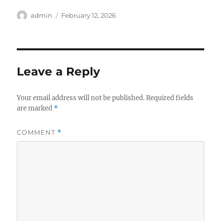
Author
Posted
admin
February 12, 2026
on
Leave a Reply
Your email address will not be published.
Required fields
are marked
*
COMMENT
*