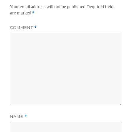
Your email address will not be published.
Required fields
are marked
*
COMMENT
*
NAME
*