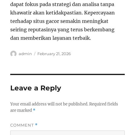
dapat fokus pada strategi dan analisa tanpa
khawatir akan ketidakpastian. Kepercayaan
terhadap situs gacor semakin meningkat
seiring reputasinya yang terus berkembang
dan memberikan layanan terbaik.
Author
Posted
admin
February 21, 2026
on
Leave a Reply
Your email address will not be published.
Required fields
are marked
*
COMMENT
*