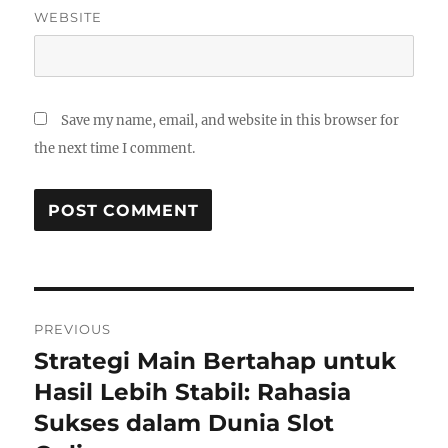
WEBSITE
Save my name, email, and website in this browser for
the next time I comment.
Post
PREVIOUS
navigation
Strategi Main Bertahap untuk
Previous
post:
Hasil Lebih Stabil: Rahasia
Sukses dalam Dunia Slot