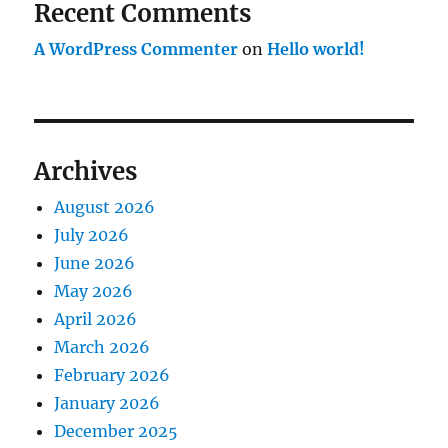
Recent Comments
A WordPress Commenter
on
Hello world!
Archives
August 2026
July 2026
June 2026
May 2026
April 2026
March 2026
February 2026
January 2026
December 2025