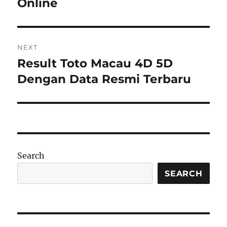
Online
NEXT
Result Toto Macau 4D 5D
Next
post:
Dengan Data Resmi Terbaru
Search
SEARCH