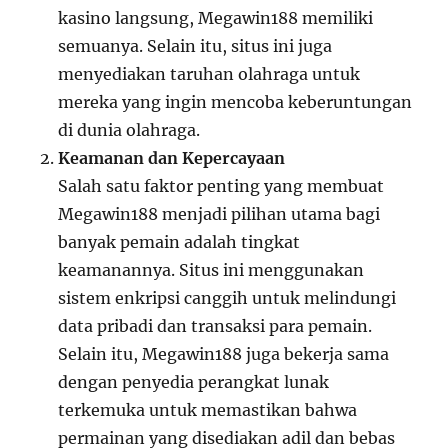
kasino langsung, Megawin188 memiliki
semuanya. Selain itu, situs ini juga
menyediakan taruhan olahraga untuk
mereka yang ingin mencoba keberuntungan
di dunia olahraga.
Keamanan dan Kepercayaan
Salah satu faktor penting yang membuat
Megawin188 menjadi pilihan utama bagi
banyak pemain adalah tingkat
keamanannya. Situs ini menggunakan
sistem enkripsi canggih untuk melindungi
data pribadi dan transaksi para pemain.
Selain itu, Megawin188 juga bekerja sama
dengan penyedia perangkat lunak
terkemuka untuk memastikan bahwa
permainan yang disediakan adil dan bebas