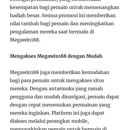
kesempatan bagi pemain untuk memenangkan
hadiah besar. Semua promosi ini memberikan
nilai tambah bagi pemain dan meningkatkan
pengalaman mereka saat bermain di
Megawin188.
Mengakses Megawin188 dengan Mudah
Megawin188 juga memberikan kemudahan
bagi para pemain untuk mengakses situs
mereka. Dengan antarmuka yang ramah
pengguna dan mudah dinavigasi, pemain dapat
dengan cepat menemukan permainan yang
mereka inginkan. Platform ini juga dapat
diakses melalui perangkat mobile,
memungkinkan pemain untuk bermain di