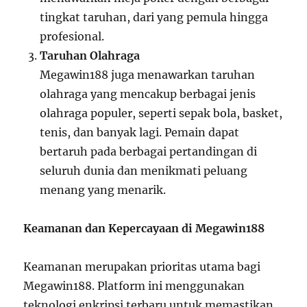
tingkat taruhan, dari yang pemula hingga
profesional.
Taruhan Olahraga
Megawin188 juga menawarkan taruhan
olahraga yang mencakup berbagai jenis
olahraga populer, seperti sepak bola, basket,
tenis, dan banyak lagi. Pemain dapat
bertaruh pada berbagai pertandingan di
seluruh dunia dan menikmati peluang
menang yang menarik.
Keamanan dan Kepercayaan di Megawin188
Keamanan merupakan prioritas utama bagi
Megawin188. Platform ini menggunakan
teknologi enkripsi terbaru untuk memastikan