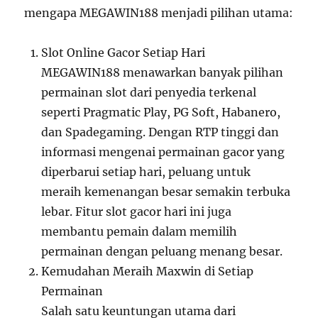
mengapa MEGAWIN188 menjadi pilihan utama:
Slot Online Gacor Setiap Hari
MEGAWIN188 menawarkan banyak pilihan
permainan slot dari penyedia terkenal
seperti Pragmatic Play, PG Soft, Habanero,
dan Spadegaming. Dengan RTP tinggi dan
informasi mengenai permainan gacor yang
diperbarui setiap hari, peluang untuk
meraih kemenangan besar semakin terbuka
lebar. Fitur slot gacor hari ini juga
membantu pemain dalam memilih
permainan dengan peluang menang besar.
Kemudahan Meraih Maxwin di Setiap
Permainan
Salah satu keuntungan utama dari