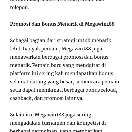
telepon.
Promosi dan Bonus Menarik di Megawin188
Sebagai bagian dari strategi untuk menarik
lebih banyak pemain, Megawin188 juga
menawarkan berbagai promosi dan bonus
menarik. Pemain baru yang mendaftar di
platform ini sering kali mendapatkan bonus
selamat datang yang besar, sementara pemain
setia dapat menikmati berbagai bonus reload,
cashback, dan promosi lainnya.
Selain itu, Megawin188 juga sering
mengadakan turnamen dan kompetisi di
berbagai permainan, yang memberikan