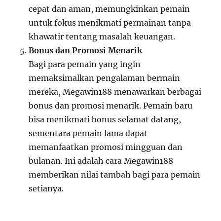
cepat dan aman, memungkinkan pemain
untuk fokus menikmati permainan tanpa
khawatir tentang masalah keuangan.
Bonus dan Promosi Menarik
Bagi para pemain yang ingin
memaksimalkan pengalaman bermain
mereka, Megawin188 menawarkan berbagai
bonus dan promosi menarik. Pemain baru
bisa menikmati bonus selamat datang,
sementara pemain lama dapat
memanfaatkan promosi mingguan dan
bulanan. Ini adalah cara Megawin188
memberikan nilai tambah bagi para pemain
setianya.