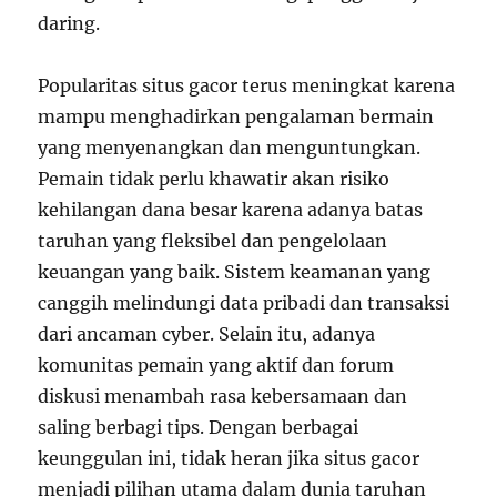
daring.
Popularitas situs gacor terus meningkat karena
mampu menghadirkan pengalaman bermain
yang menyenangkan dan menguntungkan.
Pemain tidak perlu khawatir akan risiko
kehilangan dana besar karena adanya batas
taruhan yang fleksibel dan pengelolaan
keuangan yang baik. Sistem keamanan yang
canggih melindungi data pribadi dan transaksi
dari ancaman cyber. Selain itu, adanya
komunitas pemain yang aktif dan forum
diskusi menambah rasa kebersamaan dan
saling berbagi tips. Dengan berbagai
keunggulan ini, tidak heran jika situs gacor
menjadi pilihan utama dalam dunia taruhan