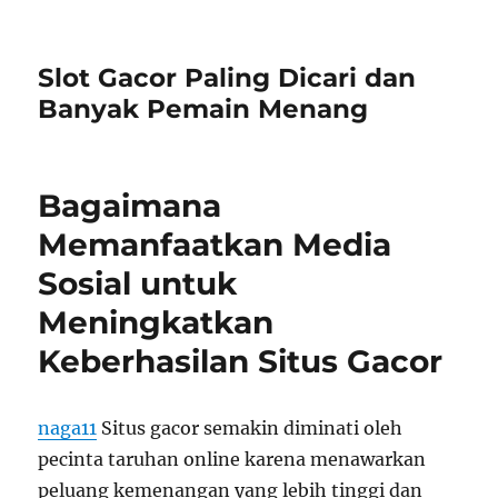
Slot Gacor Paling Dicari dan
Banyak Pemain Menang
Bagaimana
Memanfaatkan Media
Sosial untuk
Meningkatkan
Keberhasilan Situs Gacor
naga11
Situs gacor semakin diminati oleh
pecinta taruhan online karena menawarkan
peluang kemenangan yang lebih tinggi dan