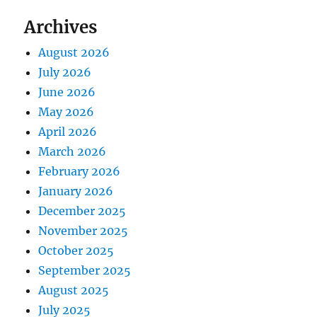
Archives
August 2026
July 2026
June 2026
May 2026
April 2026
March 2026
February 2026
January 2026
December 2025
November 2025
October 2025
September 2025
August 2025
July 2025