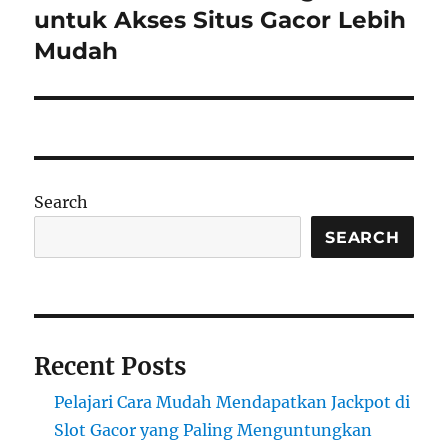
post:
untuk Akses Situs Gacor Lebih
Mudah
Search
SEARCH
Recent Posts
Pelajari Cara Mudah Mendapatkan Jackpot di
Slot Gacor yang Paling Menguntungkan