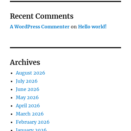
Recent Comments
A WordPress Commenter
on
Hello world!
Archives
August 2026
July 2026
June 2026
May 2026
April 2026
March 2026
February 2026
January 2026