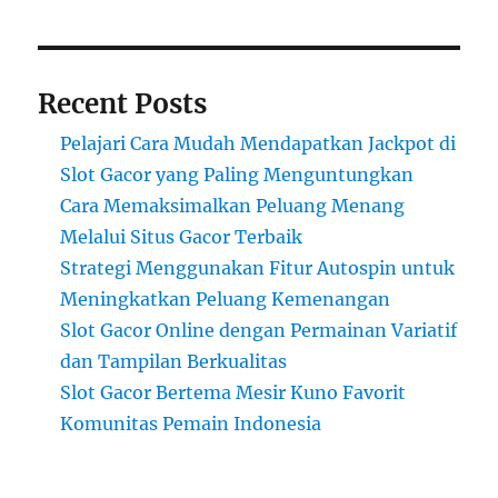
Recent Posts
Pelajari Cara Mudah Mendapatkan Jackpot di
Slot Gacor yang Paling Menguntungkan
Cara Memaksimalkan Peluang Menang
Melalui Situs Gacor Terbaik
Strategi Menggunakan Fitur Autospin untuk
Meningkatkan Peluang Kemenangan
Slot Gacor Online dengan Permainan Variatif
dan Tampilan Berkualitas
Slot Gacor Bertema Mesir Kuno Favorit
Komunitas Pemain Indonesia