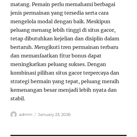
matang. Pemain perlu memahami berbagai
jenis permainan yang tersedia serta cara
mengelola modal dengan baik. Meskipun
peluang menang lebih tinggi di situs gacor,
tetap dibutuhkan kejelian dan disiplin dalam
bertaruh. Mengikuti tren permainan terbaru
dan memanfaatkan fitur bonus dapat
meningkatkan peluang sukses. Dengan
kombinasi pilihan situs gacor terpercaya dan
strategi bermain yang tepat, peluang meraih
kemenangan besar menjadi lebih nyata dan
stabil.
Author
Posted
admin
January 23, 2026
on