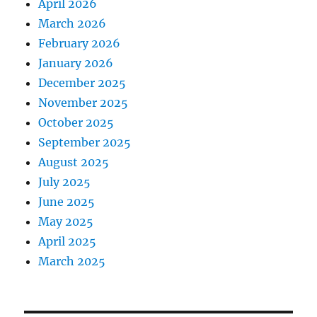
April 2026
March 2026
February 2026
January 2026
December 2025
November 2025
October 2025
September 2025
August 2025
July 2025
June 2025
May 2025
April 2025
March 2025