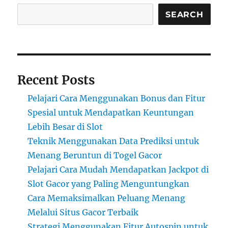
SEARCH
Recent Posts
Pelajari Cara Menggunakan Bonus dan Fitur
Spesial untuk Mendapatkan Keuntungan
Lebih Besar di Slot
Teknik Menggunakan Data Prediksi untuk
Menang Beruntun di Togel Gacor
Pelajari Cara Mudah Mendapatkan Jackpot di
Slot Gacor yang Paling Menguntungkan
Cara Memaksimalkan Peluang Menang
Melalui Situs Gacor Terbaik
Strategi Menggunakan Fitur Autospin untuk