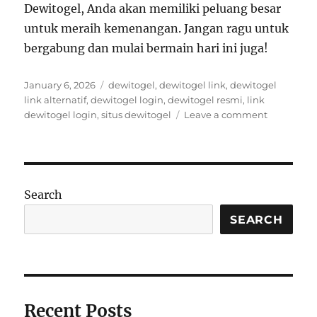
Dewitogel, Anda akan memiliki peluang besar
untuk meraih kemenangan. Jangan ragu untuk
bergabung dan mulai bermain hari ini juga!
Posted
Tags
January 6, 2026
dewitogel
,
dewitogel link
,
dewitogel
on
link alternatif
,
dewitogel login
,
dewitogel resmi
,
link
on
dewitogel login
,
situs dewitogel
Leave a comment
Cara
Mudah
Menang
Besar
di
Search
Togel
Online
SEARCH
Recent Posts