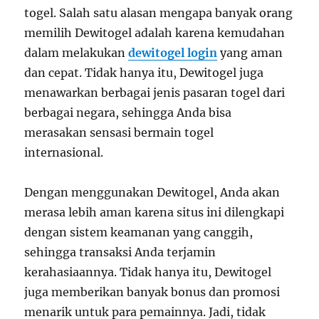
togel. Salah satu alasan mengapa banyak orang
memilih Dewitogel adalah karena kemudahan
dalam melakukan
dewitogel login
yang aman
dan cepat. Tidak hanya itu, Dewitogel juga
menawarkan berbagai jenis pasaran togel dari
berbagai negara, sehingga Anda bisa
merasakan sensasi bermain togel
internasional.
Dengan menggunakan Dewitogel, Anda akan
merasa lebih aman karena situs ini dilengkapi
dengan sistem keamanan yang canggih,
sehingga transaksi Anda terjamin
kerahasiaannya. Tidak hanya itu, Dewitogel
juga memberikan banyak bonus dan promosi
menarik untuk para pemainnya. Jadi, tidak