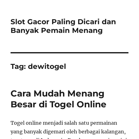
Slot Gacor Paling Dicari dan
Banyak Pemain Menang
Tag:
dewitogel
Cara Mudah Menang
Besar di Togel Online
Togel online menjadi salah satu permainan
yang banyak digemari oleh berbagai kalangan,