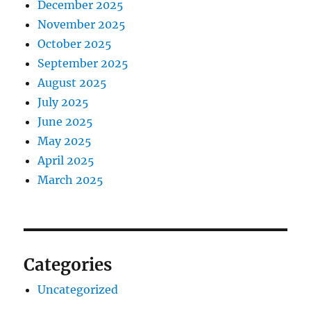
December 2025
November 2025
October 2025
September 2025
August 2025
July 2025
June 2025
May 2025
April 2025
March 2025
Categories
Uncategorized