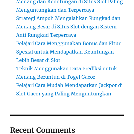
Menang dan Keuntungan di Situs Slot Paling
Menguntungkan dan Terpercaya
Strategi Ampuh Mengalahkan Rungkad dan
Menang Besar di Situs Slot dengan Sistem
Anti Rungkad Terpercaya
Pelajari Cara Menggunakan Bonus dan Fitur
Spesial untuk Mendapatkan Keuntungan
Lebih Besar di Slot
Teknik Menggunakan Data Prediksi untuk
Menang Beruntun di Togel Gacor
Pelajari Cara Mudah Mendapatkan Jackpot di
Slot Gacor yang Paling Menguntungkan
Recent Comments