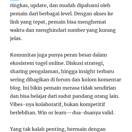
ringkas, update, dan mudah dipahami oleh
pemain dari berbagai level. Dengan akses ke
link yang tepat, pemain bisa menghemat
waktu dan menghindari sumber yang kurang
jelas.
Komunitas juga punya peran besar dalam
ekosistem togel online. Diskusi strategi,
sharing pengalaman, hingga insight terbaru
sering dibagikan di forum dan kolom komentar
blog. Ini bikin pemain merasa tidak sendirian
dan bisa belajar dari sudut pandang orang lain.
Vibes-nya kolaboratif, bukan kompetitif
berlebihan. Win or learn—dua-duanya valid.
Yang tak kalah penting, bermain dengan