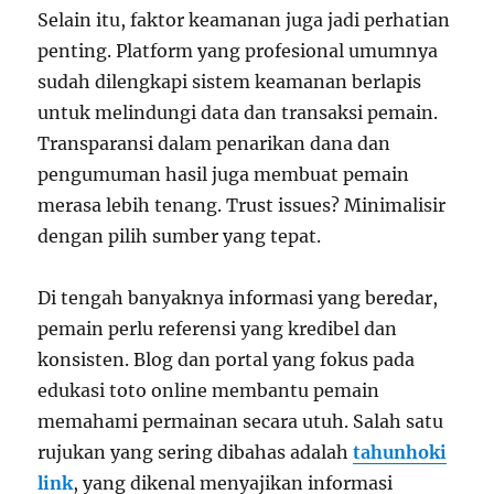
Selain itu, faktor keamanan juga jadi perhatian
penting. Platform yang profesional umumnya
sudah dilengkapi sistem keamanan berlapis
untuk melindungi data dan transaksi pemain.
Transparansi dalam penarikan dana dan
pengumuman hasil juga membuat pemain
merasa lebih tenang. Trust issues? Minimalisir
dengan pilih sumber yang tepat.
Di tengah banyaknya informasi yang beredar,
pemain perlu referensi yang kredibel dan
konsisten. Blog dan portal yang fokus pada
edukasi toto online membantu pemain
memahami permainan secara utuh. Salah satu
rujukan yang sering dibahas adalah
tahunhoki
link
, yang dikenal menyajikan informasi