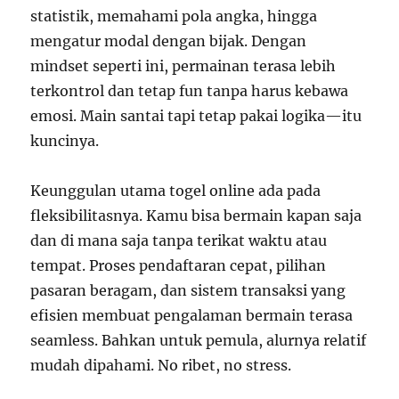
statistik, memahami pola angka, hingga
mengatur modal dengan bijak. Dengan
mindset seperti ini, permainan terasa lebih
terkontrol dan tetap fun tanpa harus kebawa
emosi. Main santai tapi tetap pakai logika—itu
kuncinya.
Keunggulan utama togel online ada pada
fleksibilitasnya. Kamu bisa bermain kapan saja
dan di mana saja tanpa terikat waktu atau
tempat. Proses pendaftaran cepat, pilihan
pasaran beragam, dan sistem transaksi yang
efisien membuat pengalaman bermain terasa
seamless. Bahkan untuk pemula, alurnya relatif
mudah dipahami. No ribet, no stress.