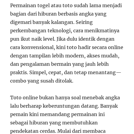
Permainan togel atau toto sudah lama menjadi
bagian dari hiburan berbasis angka yang
digemari banyak kalangan. Seiring
perkembangan teknologi, cara menikmatinya
pun ikut naik level. Jika dulu identik dengan
cara konvensional, kini toto hadir secara online
dengan tampilan lebih modern, akses mudah,
dan pengalaman bermain yang jauh lebih
praktis. Simpel, cepat, dan tetap menantang—
combo yang susah ditolak.
Toto online bukan hanya soal menebak angka
lalu berharap keberuntungan datang. Banyak
pemain kini memandang permainan ini
sebagai hiburan yang membutuhkan
pendekatan cerdas. Mulai dari membaca