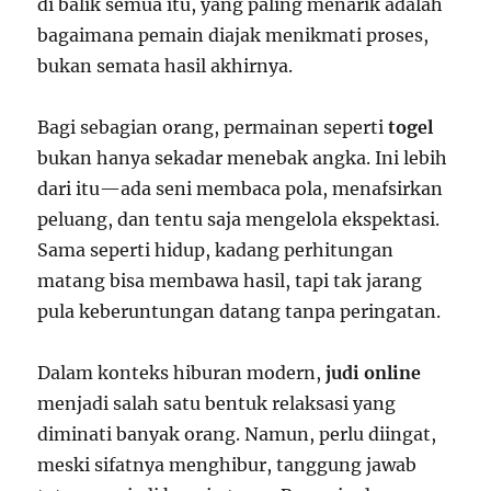
di balik semua itu, yang paling menarik adalah
bagaimana pemain diajak menikmati proses,
bukan semata hasil akhirnya.
Bagi sebagian orang, permainan seperti
togel
bukan hanya sekadar menebak angka. Ini lebih
dari itu—ada seni membaca pola, menafsirkan
peluang, dan tentu saja mengelola ekspektasi.
Sama seperti hidup, kadang perhitungan
matang bisa membawa hasil, tapi tak jarang
pula keberuntungan datang tanpa peringatan.
Dalam konteks hiburan modern,
judi online
menjadi salah satu bentuk relaksasi yang
diminati banyak orang. Namun, perlu diingat,
meski sifatnya menghibur, tanggung jawab