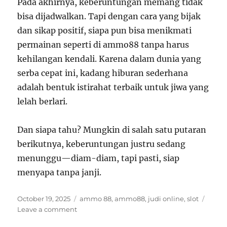
Pada akhirnya, keberuntungan memang tidak
bisa dijadwalkan. Tapi dengan cara yang bijak
dan sikap positif, siapa pun bisa menikmati
permainan seperti di ammo88 tanpa harus
kehilangan kendali. Karena dalam dunia yang
serba cepat ini, kadang hiburan sederhana
adalah bentuk istirahat terbaik untuk jiwa yang
lelah berlari.
Dan siapa tahu? Mungkin di salah satu putaran
berikutnya, keberuntungan justru sedang
menunggu—diam-diam, tapi pasti, siap
menyapa tanpa janji.
Posted
Tags
October 19, 2025
ammo 88
,
ammo88
,
judi online
,
slot
on
on
Leave a comment
Saat