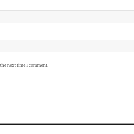
 the next time I comment.