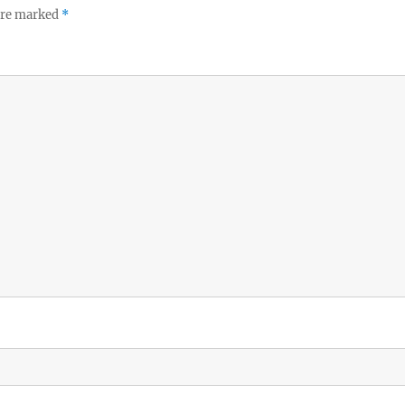
 are marked
*