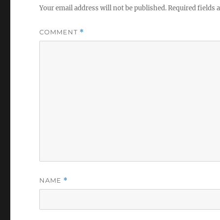
Your email address will not be published.
Required fields
COMMENT
*
NAME
*