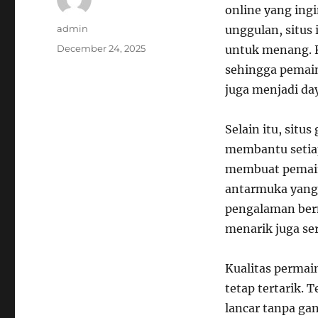
online yang ing
Author
admin
unggulan, situs
Posted
December 24, 2025
untuk menang. 
on
sehingga pemai
juga menjadi day
Selain itu, situ
membantu setiap
membuat pemain 
antarmuka yang
pengalaman ber
menarik juga se
Kualitas permai
tetap tertarik. 
lancar tanpa ga