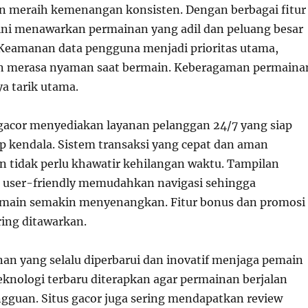
in meraih kemenangan konsisten. Dengan berbagai fitur
 ini menawarkan permainan yang adil dan peluang besar
Keamanan data pengguna menjadi prioritas utama,
n merasa nyaman saat bermain. Keberagaman permaina
a tarik utama.
s gacor menyediakan layanan pelanggan 24/7 yang siap
 kendala. Sistem transaksi yang cepat dan aman
tidak perlu khawatir kehilangan waktu. Tampilan
 user-friendly memudahkan navigasi sehingga
main semakin menyenangkan. Fitur bonus dan promosi
ring ditawarkan.
nan yang selalu diperbarui dan inovatif menjaga pemain
Teknologi terbaru diterapkan agar permainan berjalan
ngguan. Situs gacor juga sering mendapatkan review