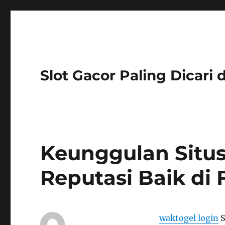
Slot Gacor Paling Dicar
Keunggulan Situs
Reputasi Baik di
waktogel login
S