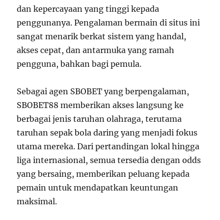
dan kepercayaan yang tinggi kepada
penggunanya. Pengalaman bermain di situs ini
sangat menarik berkat sistem yang handal,
akses cepat, dan antarmuka yang ramah
pengguna, bahkan bagi pemula.
Sebagai agen SBOBET yang berpengalaman,
SBOBET88 memberikan akses langsung ke
berbagai jenis taruhan olahraga, terutama
taruhan sepak bola daring yang menjadi fokus
utama mereka. Dari pertandingan lokal hingga
liga internasional, semua tersedia dengan odds
yang bersaing, memberikan peluang kepada
pemain untuk mendapatkan keuntungan
maksimal.