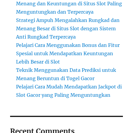
Menang dan Keuntungan di Situs Slot Paling
Menguntungkan dan Terpercaya
Strategi Ampuh Mengalahkan Rungkad dan
Menang Besar di Situs Slot dengan Sistem
Anti Rungkad Terpercaya
Pelajari Cara Menggunakan Bonus dan Fitur
Spesial untuk Mendapatkan Keuntungan
Lebih Besar di Slot
Teknik Menggunakan Data Prediksi untuk
Menang Beruntun di Togel Gacor
Pelajari Cara Mudah Mendapatkan Jackpot di
Slot Gacor yang Paling Menguntungkan
Recent Comments