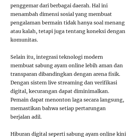
penggemar dari berbagai daerah. Hal ini
menambah dimensi sosial yang membuat
pengalaman bermain tidak hanya soal menang
atau kalah, tetapi juga tentang koneksi dengan
komunitas.
Selain itu, integrasi teknologi modern
membuat sabung ayam online lebih aman dan
transparan dibandingkan dengan arena fisik.
Dengan sistem live streaming dan verifikasi
digital, kecurangan dapat diminimalkan.
Pemain dapat menonton laga secara langsung,
memastikan bahwa setiap pertarungan
berjalan adil.
Hiburan digital seperti sabung ayam online kini