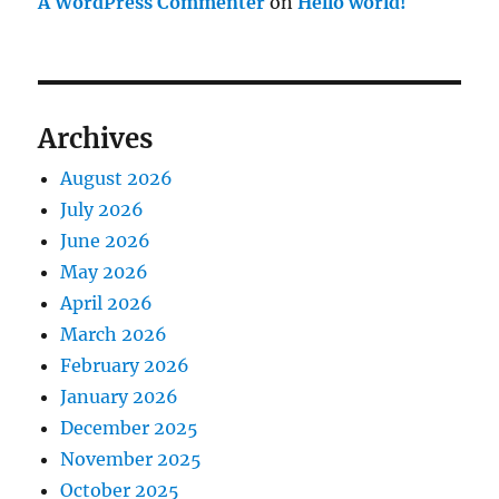
A WordPress Commenter
on
Hello world!
Archives
August 2026
July 2026
June 2026
May 2026
April 2026
March 2026
February 2026
January 2026
December 2025
November 2025
October 2025