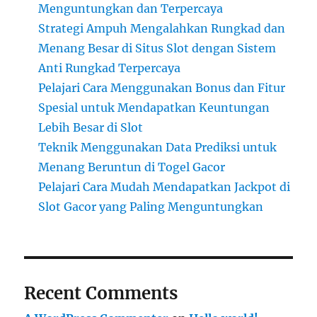
Menguntungkan dan Terpercaya
Strategi Ampuh Mengalahkan Rungkad dan
Menang Besar di Situs Slot dengan Sistem
Anti Rungkad Terpercaya
Pelajari Cara Menggunakan Bonus dan Fitur
Spesial untuk Mendapatkan Keuntungan
Lebih Besar di Slot
Teknik Menggunakan Data Prediksi untuk
Menang Beruntun di Togel Gacor
Pelajari Cara Mudah Mendapatkan Jackpot di
Slot Gacor yang Paling Menguntungkan
Recent Comments