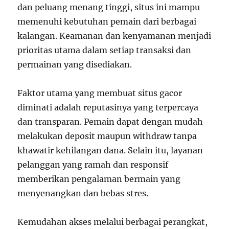
dan peluang menang tinggi, situs ini mampu
memenuhi kebutuhan pemain dari berbagai
kalangan. Keamanan dan kenyamanan menjadi
prioritas utama dalam setiap transaksi dan
permainan yang disediakan.
Faktor utama yang membuat situs gacor
diminati adalah reputasinya yang terpercaya
dan transparan. Pemain dapat dengan mudah
melakukan deposit maupun withdraw tanpa
khawatir kehilangan dana. Selain itu, layanan
pelanggan yang ramah dan responsif
memberikan pengalaman bermain yang
menyenangkan dan bebas stres.
Kemudahan akses melalui berbagai perangkat,