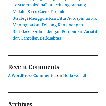
Cara Memaksimalkan Peluang Menang
Melalui Situs Gacor Terbaik
Strategi Menggunakan Fitur Autospin untuk
Meningkatkan Peluang Kemenangan
Slot Gacor Online dengan Permainan Variatif
dan Tampilan Berkualitas
Recent Comments
A WordPress Commenter
on
Hello world!
Archives