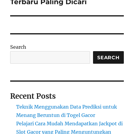
post:
Terbaru Paling Dicari
Search
SEARCH
Recent Posts
Teknik Menggunakan Data Prediksi untuk
Menang Beruntun di Togel Gacor
Pelajari Cara Mudah Mendapatkan Jackpot di
Slot Gacor yang Paling Menguntungkan