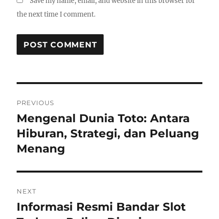
Save my name, email, and website in this browser for
the next time I comment.
Post
PREVIOUS
navigation
Mengenal Dunia Toto: Antara
Previous
post:
Hiburan, Strategi, dan Peluang
Menang
NEXT
Informasi Resmi Bandar Slot
Next