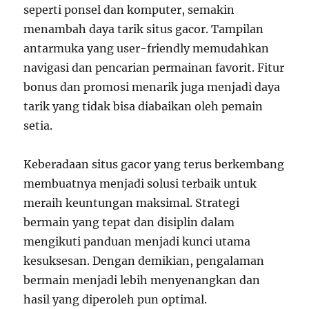
seperti ponsel dan komputer, semakin
menambah daya tarik situs gacor. Tampilan
antarmuka yang user-friendly memudahkan
navigasi dan pencarian permainan favorit. Fitur
bonus dan promosi menarik juga menjadi daya
tarik yang tidak bisa diabaikan oleh pemain
setia.
Keberadaan situs gacor yang terus berkembang
membuatnya menjadi solusi terbaik untuk
meraih keuntungan maksimal. Strategi
bermain yang tepat dan disiplin dalam
mengikuti panduan menjadi kunci utama
kesuksesan. Dengan demikian, pengalaman
bermain menjadi lebih menyenangkan dan
hasil yang diperoleh pun optimal.