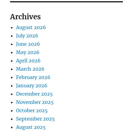
Archives
August 2026
July 2026
June 2026
May 2026
April 2026
March 2026
February 2026
January 2026
December 2025
November 2025
October 2025
September 2025
August 2025