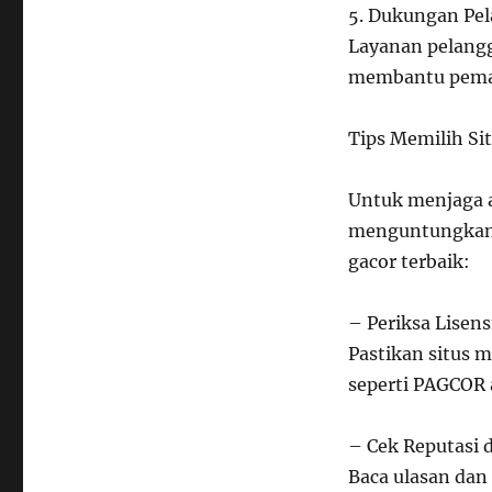
5. Dukungan Pe
Layanan pelangg
membantu pemai
Tips Memilih Sit
Untuk menjaga 
menguntungkan, 
gacor terbaik:
– Periksa Lisens
Pastikan situs m
seperti PAGCOR
– Cek Reputasi 
Baca ulasan dan