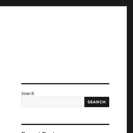
Search
SEARCH