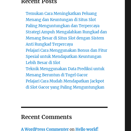
Recent Posts
Temukan Cara Meningkatkan Peluang
Menang dan Keuntungan di Situs Slot
Paling Menguntungkan dan Terpercaya
Strategi Ampuh Mengalahkan Rungkad dan
Menang Besar di Situs Slot dengan Sistem
Anti Rungkad Terpercaya
Pelajari Cara Menggunakan Bonus dan Fitur
Spesial untuk Mendapatkan Keuntungan
Lebih Besar di Slot
Teknik Menggunakan Data Prediksi untuk
Menang Beruntun di Togel Gacor
Pelajari Cara Mudah Mendapatkan Jackpot
di Slot Gacor yang Paling Menguntungkan
Recent Comments
A WordPress Commenter
on
Hello world!