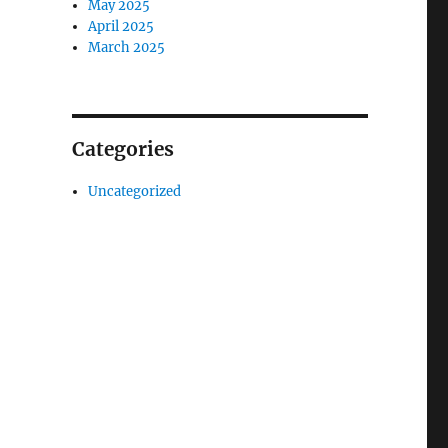
May 2025
April 2025
March 2025
Categories
Uncategorized