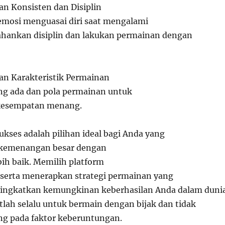
n Konsisten dan Disiplin
emosi menguasai diri saat mengalami
ahankan disiplin dan lakukan permainan dengan
an Karakteristik Permainan
ng ada dan pola permainan untuk
kesempatan menang.
sukses adalah pilihan ideal bagi Anda yang
 kemenangan besar dengan
bih baik. Memilih platform
 serta menerapkan strategi permainan yang
ningkatkan kemungkinan keberhasilan Anda dalam duni
atlah selalu untuk bermain dengan bijak dan tidak
g pada faktor keberuntungan.