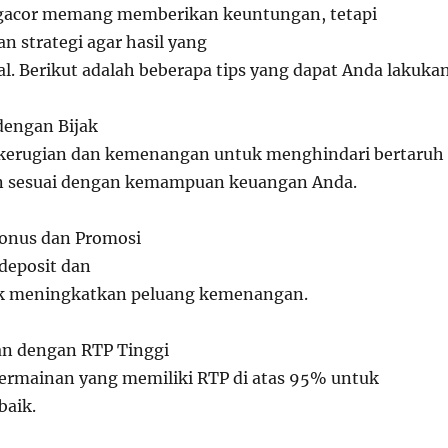
t gacor memang memberikan keuntungan, tetapi
n strategi agar hasil yang
l. Berikut adalah beberapa tips yang dapat Anda lakuka
dengan Bijak
 kerugian dan kemenangan untuk menghindari bertaruh
in sesuai dengan kemampuan keuangan Anda.
onus dan Promosi
deposit dan
tuk meningkatkan peluang kemenangan.
an dengan RTP Tinggi
ermainan yang memiliki RTP di atas 95% untuk
baik.