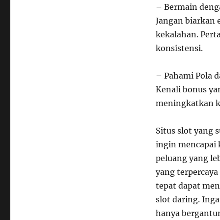
– Bermain denga
Jangan biarkan 
kekalahan. Pert
konsistensi.
– Pahami Pola d
Kenali bonus ya
meningkatkan 
Situs slot yang 
ingin mencapai
peluang yang le
yang terpercaya
tepat dapat me
slot daring. Ing
hanya bergantun