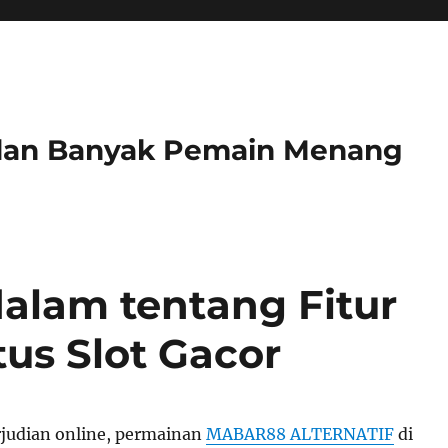
i dan Banyak Pemain Menang
lam tentang Fitur
tus Slot Gacor
judian online, permainan
MABAR88 ALTERNATIF
di