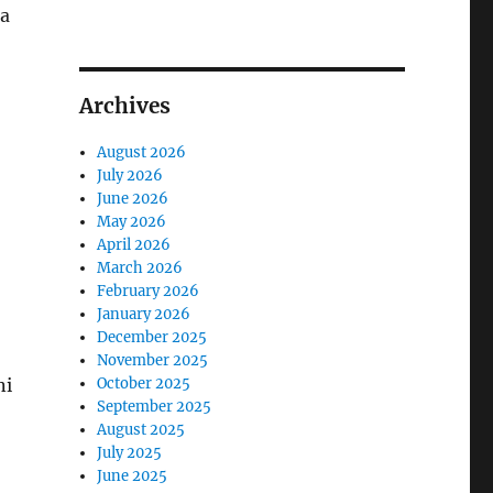
ma
Archives
August 2026
July 2026
June 2026
May 2026
April 2026
March 2026
February 2026
January 2026
December 2025
November 2025
ni
October 2025
September 2025
August 2025
July 2025
June 2025