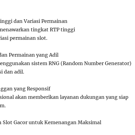
inggi dan Variasi Permainan
g menawarkan tingkat RTP tinggi
iasi permainan slot.
dan Permainan yang Adil
 menggunakan sistem RNG (Random Number Generator)
i dan adil.
nggan yang Responsif
esional akan memberikan layanan dukungan yang siap
am.
in Slot Gacor untuk Kemenangan Maksimal