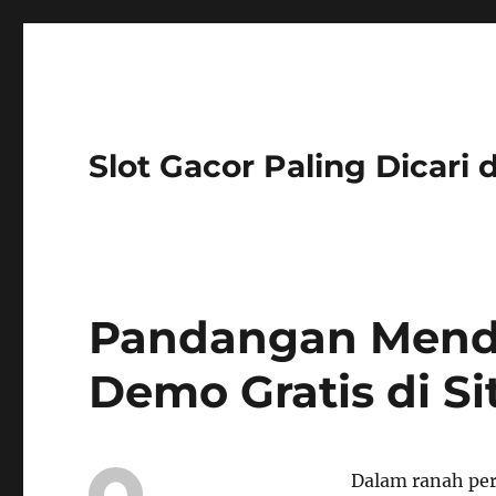
Slot Gacor Paling Dicar
Pandangan Menda
Demo Gratis di Si
Dalam ranah per