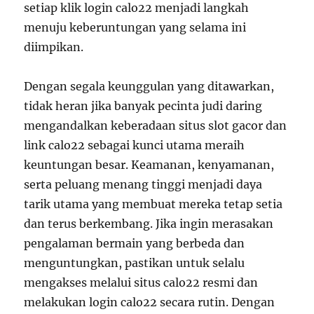
setiap klik login calo22 menjadi langkah
menuju keberuntungan yang selama ini
diimpikan.
Dengan segala keunggulan yang ditawarkan,
tidak heran jika banyak pecinta judi daring
mengandalkan keberadaan situs slot gacor dan
link calo22 sebagai kunci utama meraih
keuntungan besar. Keamanan, kenyamanan,
serta peluang menang tinggi menjadi daya
tarik utama yang membuat mereka tetap setia
dan terus berkembang. Jika ingin merasakan
pengalaman bermain yang berbeda dan
menguntungkan, pastikan untuk selalu
mengakses melalui situs calo22 resmi dan
melakukan login calo22 secara rutin. Dengan