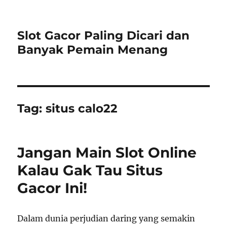
Slot Gacor Paling Dicari dan
Banyak Pemain Menang
Tag:
situs calo22
Jangan Main Slot Online
Kalau Gak Tau Situs
Gacor Ini!
Dalam dunia perjudian daring yang semakin