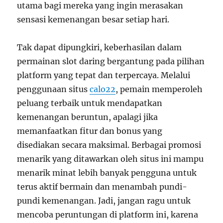
utama bagi mereka yang ingin merasakan
sensasi kemenangan besar setiap hari.
Tak dapat dipungkiri, keberhasilan dalam
permainan slot daring bergantung pada pilihan
platform yang tepat dan terpercaya. Melalui
penggunaan situs
calo22
, pemain memperoleh
peluang terbaik untuk mendapatkan
kemenangan beruntun, apalagi jika
memanfaatkan fitur dan bonus yang
disediakan secara maksimal. Berbagai promosi
menarik yang ditawarkan oleh situs ini mampu
menarik minat lebih banyak pengguna untuk
terus aktif bermain dan menambah pundi-
pundi kemenangan. Jadi, jangan ragu untuk
mencoba peruntungan di platform ini, karena