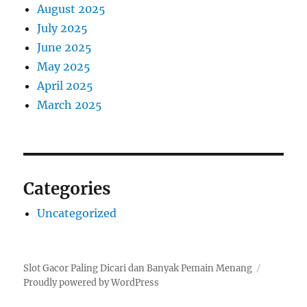
August 2025
July 2025
June 2025
May 2025
April 2025
March 2025
Categories
Uncategorized
Slot Gacor Paling Dicari dan Banyak Pemain Menang
Proudly powered by WordPress