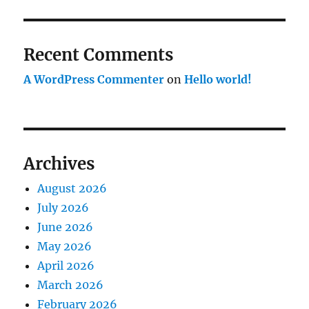
Recent Comments
A WordPress Commenter
on
Hello world!
Archives
August 2026
July 2026
June 2026
May 2026
April 2026
March 2026
February 2026