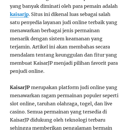
yang banyak diminati oleh para pemain adalah
kaisarjp
. Situs ini dikenal luas sebagai salah
satu penyedia layanan judi online terbaik yang
menawarkan berbagai jenis permainan
menarik dengan sistem keamanan yang
terjamin. Artikel ini akan membahas secara
mendalam tentang keunggulan dan fitur yang
membuat KaisarJP menjadi pilihan favorit para
penjudi online.
KaisarJP
merupakan platform judi online yang
menawarkan ragam permainan populer seperti
slot online, taruhan olahraga, togel, dan live
casino. Semua permainan yang tersedia di
KaisarJP didukung oleh teknologi terbaru
sehingga memberikan pengalaman bermain