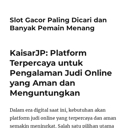
Slot Gacor Paling Dicari dan
Banyak Pemain Menang
KaisarJP: Platform
Terpercaya untuk
Pengalaman Judi Online
yang Aman dan
Menguntungkan
Dalam era digital saat ini, kebutuhan akan
platform judi online yang terpercaya dan aman
semakin meningkat. Salah satu pilihan utama