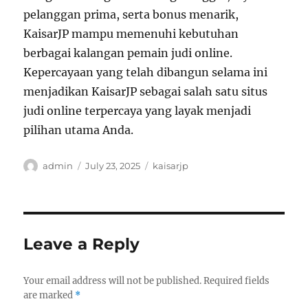
pelanggan prima, serta bonus menarik,
KaisarJP mampu memenuhi kebutuhan
berbagai kalangan pemain judi online.
Kepercayaan yang telah dibangun selama ini
menjadikan KaisarJP sebagai salah satu situs
judi online terpercaya yang layak menjadi
pilihan utama Anda.
Author
Posted
Tags
admin
July 23, 2025
kaisarjp
on
Leave a Reply
Your email address will not be published.
Required fields
are marked
*