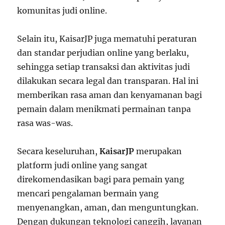
komunitas judi online.
Selain itu, KaisarJP juga mematuhi peraturan
dan standar perjudian online yang berlaku,
sehingga setiap transaksi dan aktivitas judi
dilakukan secara legal dan transparan. Hal ini
memberikan rasa aman dan kenyamanan bagi
pemain dalam menikmati permainan tanpa
rasa was-was.
Secara keseluruhan,
KaisarJP
merupakan
platform judi online yang sangat
direkomendasikan bagi para pemain yang
mencari pengalaman bermain yang
menyenangkan, aman, dan menguntungkan.
Dengan dukungan teknologi canggih, layanan