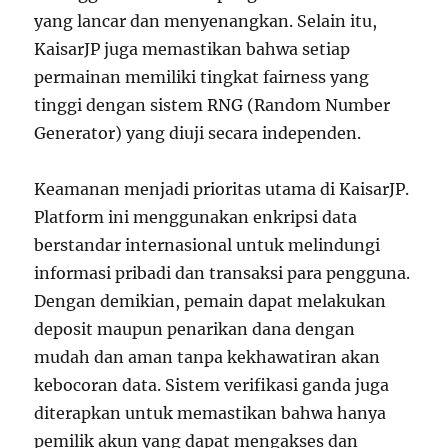
yang lancar dan menyenangkan. Selain itu,
KaisarJP juga memastikan bahwa setiap
permainan memiliki tingkat fairness yang
tinggi dengan sistem RNG (Random Number
Generator) yang diuji secara independen.
Keamanan menjadi prioritas utama di KaisarJP.
Platform ini menggunakan enkripsi data
berstandar internasional untuk melindungi
informasi pribadi dan transaksi para pengguna.
Dengan demikian, pemain dapat melakukan
deposit maupun penarikan dana dengan
mudah dan aman tanpa kekhawatiran akan
kebocoran data. Sistem verifikasi ganda juga
diterapkan untuk memastikan bahwa hanya
pemilik akun yang dapat mengakses dan