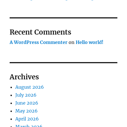
Recent Comments
A WordPress Commenter
on
Hello world!
Archives
August 2026
July 2026
June 2026
May 2026
April 2026
March 2026