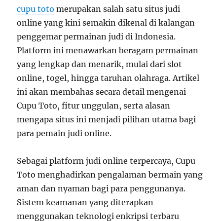
cupu toto
merupakan salah satu situs judi
online yang kini semakin dikenal di kalangan
penggemar permainan judi di Indonesia.
Platform ini menawarkan beragam permainan
yang lengkap dan menarik, mulai dari slot
online, togel, hingga taruhan olahraga. Artikel
ini akan membahas secara detail mengenai
Cupu Toto, fitur unggulan, serta alasan
mengapa situs ini menjadi pilihan utama bagi
para pemain judi online.
Sebagai platform judi online terpercaya, Cupu
Toto menghadirkan pengalaman bermain yang
aman dan nyaman bagi para penggunanya.
Sistem keamanan yang diterapkan
menggunakan teknologi enkripsi terbaru