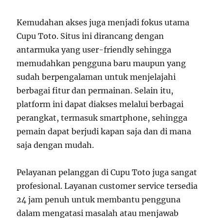
Kemudahan akses juga menjadi fokus utama
Cupu Toto. Situs ini dirancang dengan
antarmuka yang user-friendly sehingga
memudahkan pengguna baru maupun yang
sudah berpengalaman untuk menjelajahi
berbagai fitur dan permainan. Selain itu,
platform ini dapat diakses melalui berbagai
perangkat, termasuk smartphone, sehingga
pemain dapat berjudi kapan saja dan di mana
saja dengan mudah.
Pelayanan pelanggan di Cupu Toto juga sangat
profesional. Layanan customer service tersedia
24 jam penuh untuk membantu pengguna
dalam mengatasi masalah atau menjawab