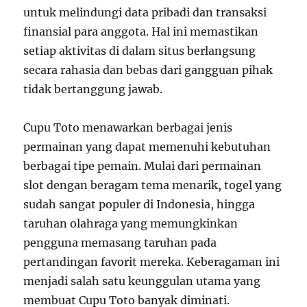
untuk melindungi data pribadi dan transaksi
finansial para anggota. Hal ini memastikan
setiap aktivitas di dalam situs berlangsung
secara rahasia dan bebas dari gangguan pihak
tidak bertanggung jawab.
Cupu Toto menawarkan berbagai jenis
permainan yang dapat memenuhi kebutuhan
berbagai tipe pemain. Mulai dari permainan
slot dengan beragam tema menarik, togel yang
sudah sangat populer di Indonesia, hingga
taruhan olahraga yang memungkinkan
pengguna memasang taruhan pada
pertandingan favorit mereka. Keberagaman ini
menjadi salah satu keunggulan utama yang
membuat Cupu Toto banyak diminati.