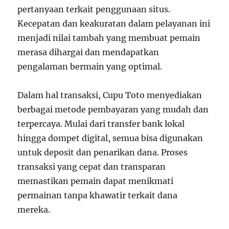
pertanyaan terkait penggunaan situs.
Kecepatan dan keakuratan dalam pelayanan ini
menjadi nilai tambah yang membuat pemain
merasa dihargai dan mendapatkan
pengalaman bermain yang optimal.
Dalam hal transaksi, Cupu Toto menyediakan
berbagai metode pembayaran yang mudah dan
terpercaya. Mulai dari transfer bank lokal
hingga dompet digital, semua bisa digunakan
untuk deposit dan penarikan dana. Proses
transaksi yang cepat dan transparan
memastikan pemain dapat menikmati
permainan tanpa khawatir terkait dana
mereka.