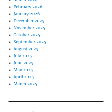
February 2026
January 2026
December 2025
November 2025
October 2025
September 2025
August 2025
July 2025
June 2025
May 2025
April 2025
March 2025