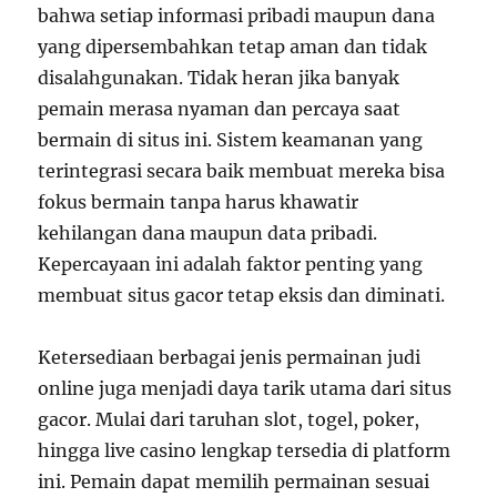
bahwa setiap informasi pribadi maupun dana
yang dipersembahkan tetap aman dan tidak
disalahgunakan. Tidak heran jika banyak
pemain merasa nyaman dan percaya saat
bermain di situs ini. Sistem keamanan yang
terintegrasi secara baik membuat mereka bisa
fokus bermain tanpa harus khawatir
kehilangan dana maupun data pribadi.
Kepercayaan ini adalah faktor penting yang
membuat situs gacor tetap eksis dan diminati.
Ketersediaan berbagai jenis permainan judi
online juga menjadi daya tarik utama dari situs
gacor. Mulai dari taruhan slot, togel, poker,
hingga live casino lengkap tersedia di platform
ini. Pemain dapat memilih permainan sesuai