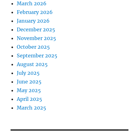
March 2026
February 2026
January 2026
December 2025
November 2025
October 2025
September 2025
August 2025
July 2025
June 2025
May 2025
April 2025
March 2025