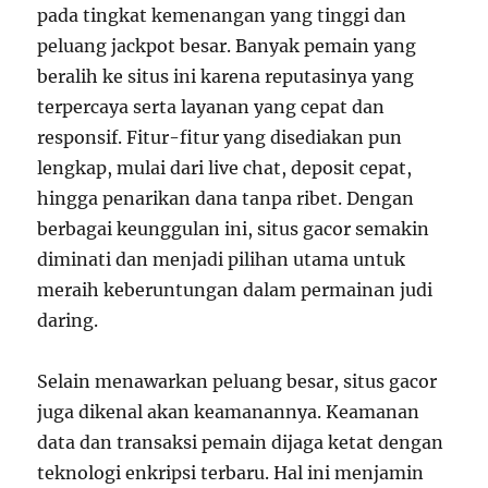
pada tingkat kemenangan yang tinggi dan
peluang jackpot besar. Banyak pemain yang
beralih ke situs ini karena reputasinya yang
terpercaya serta layanan yang cepat dan
responsif. Fitur-fitur yang disediakan pun
lengkap, mulai dari live chat, deposit cepat,
hingga penarikan dana tanpa ribet. Dengan
berbagai keunggulan ini, situs gacor semakin
diminati dan menjadi pilihan utama untuk
meraih keberuntungan dalam permainan judi
daring.
Selain menawarkan peluang besar, situs gacor
juga dikenal akan keamanannya. Keamanan
data dan transaksi pemain dijaga ketat dengan
teknologi enkripsi terbaru. Hal ini menjamin