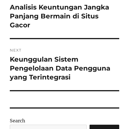
navigation
Analisis Keuntungan Jangka
Previous
post:
Panjang Bermain di Situs
Gacor
NEXT
Keunggulan Sistem
Next
post:
Pengelolaan Data Pengguna
yang Terintegrasi
Search