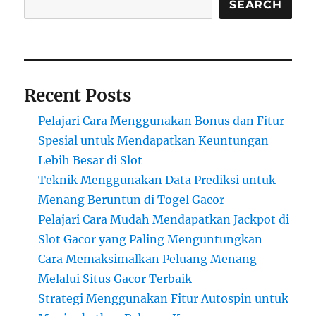
SEARCH
Recent Posts
Pelajari Cara Menggunakan Bonus dan Fitur
Spesial untuk Mendapatkan Keuntungan
Lebih Besar di Slot
Teknik Menggunakan Data Prediksi untuk
Menang Beruntun di Togel Gacor
Pelajari Cara Mudah Mendapatkan Jackpot di
Slot Gacor yang Paling Menguntungkan
Cara Memaksimalkan Peluang Menang
Melalui Situs Gacor Terbaik
Strategi Menggunakan Fitur Autospin untuk