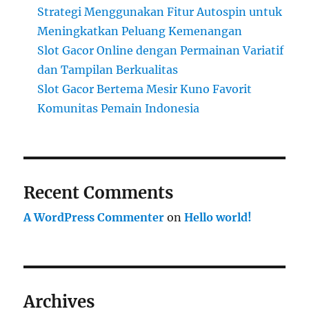
Strategi Menggunakan Fitur Autospin untuk
Meningkatkan Peluang Kemenangan
Slot Gacor Online dengan Permainan Variatif
dan Tampilan Berkualitas
Slot Gacor Bertema Mesir Kuno Favorit
Komunitas Pemain Indonesia
Recent Comments
A WordPress Commenter
on
Hello world!
Archives