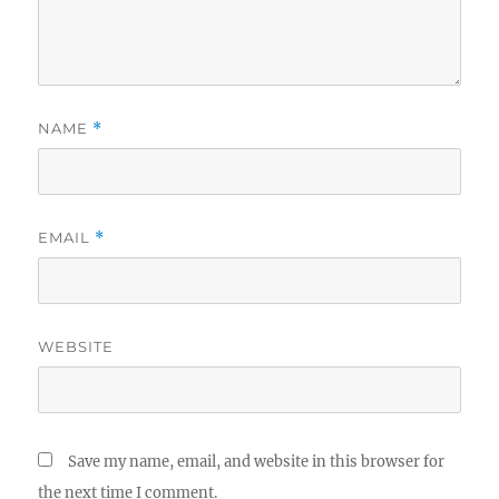
NAME
*
EMAIL
*
WEBSITE
Save my name, email, and website in this browser for
the next time I comment.