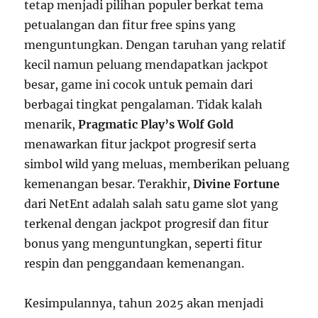
tetap menjadi pilihan populer berkat tema
petualangan dan fitur free spins yang
menguntungkan. Dengan taruhan yang relatif
kecil namun peluang mendapatkan jackpot
besar, game ini cocok untuk pemain dari
berbagai tingkat pengalaman. Tidak kalah
menarik,
Pragmatic Play’s Wolf Gold
menawarkan fitur jackpot progresif serta
simbol wild yang meluas, memberikan peluang
kemenangan besar. Terakhir,
Divine Fortune
dari NetEnt adalah salah satu game slot yang
terkenal dengan jackpot progresif dan fitur
bonus yang menguntungkan, seperti fitur
respin dan penggandaan kemenangan.
Kesimpulannya, tahun 2025 akan menjadi