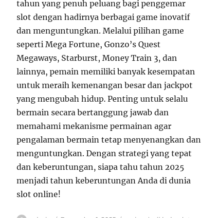
tahun yang penuh peluang bagi penggemar
slot dengan hadirnya berbagai game inovatif
dan menguntungkan. Melalui pilihan game
seperti Mega Fortune, Gonzo’s Quest
Megaways, Starburst, Money Train 3, dan
lainnya, pemain memiliki banyak kesempatan
untuk meraih kemenangan besar dan jackpot
yang mengubah hidup. Penting untuk selalu
bermain secara bertanggung jawab dan
memahami mekanisme permainan agar
pengalaman bermain tetap menyenangkan dan
menguntungkan. Dengan strategi yang tepat
dan keberuntungan, siapa tahu tahun 2025
menjadi tahun keberuntungan Anda di dunia
slot online!