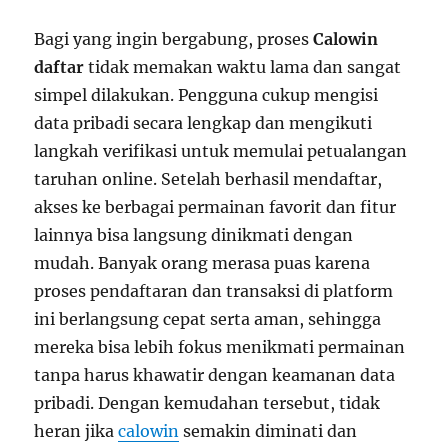
Bagi yang ingin bergabung, proses
Calowin
daftar
tidak memakan waktu lama dan sangat
simpel dilakukan. Pengguna cukup mengisi
data pribadi secara lengkap dan mengikuti
langkah verifikasi untuk memulai petualangan
taruhan online. Setelah berhasil mendaftar,
akses ke berbagai permainan favorit dan fitur
lainnya bisa langsung dinikmati dengan
mudah. Banyak orang merasa puas karena
proses pendaftaran dan transaksi di platform
ini berlangsung cepat serta aman, sehingga
mereka bisa lebih fokus menikmati permainan
tanpa harus khawatir dengan keamanan data
pribadi. Dengan kemudahan tersebut, tidak
heran jika
calowin
semakin diminati dan