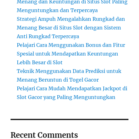
Menang dan Keuntungan di Situs Slot Paling
Menguntungkan dan Terpercaya
Strategi Ampuh Mengalahkan Rungkad dan
Menang Besar di Situs Slot dengan Sistem
Anti Rungkad Terpercaya
Pelajari Cara Menggunakan Bonus dan Fitur
Spesial untuk Mendapatkan Keuntungan
Lebih Besar di Slot
Teknik Menggunakan Data Prediksi untuk
Menang Beruntun di Togel Gacor
Pelajari Cara Mudah Mendapatkan Jackpot di
Slot Gacor yang Paling Menguntungkan
Recent Comments