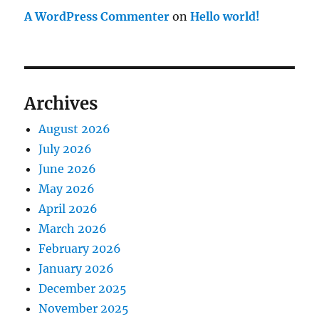
A WordPress Commenter
on
Hello world!
Archives
August 2026
July 2026
June 2026
May 2026
April 2026
March 2026
February 2026
January 2026
December 2025
November 2025