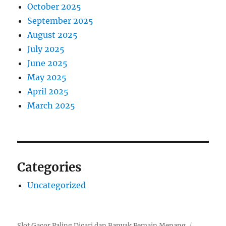
October 2025
September 2025
August 2025
July 2025
June 2025
May 2025
April 2025
March 2025
Categories
Uncategorized
Slot Gacor Paling Dicari dan Banyak Pemain Menang