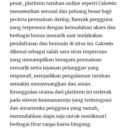
pesat, platform taruhan online seperti Calowin
menawarkan sensasi dan peluang besar bagi
pecinta permainan daring. Banyak pengguna
yang terpesona dengan kemudahan akses dan
berbagai bonus menarik saat melakukan
pendaftaran dan bermain di situs ini. Calowin
dikenal sebagai salah satu situs terpercaya
yang menampilkan beragam permainan
menarik serta layanan pelanggan yang
responsif, menjadikan pengalaman taruhan
semakin menyenangkan dan aman.
Keunggulan utama dari platform ini terletak
pada sistem keamanannya yang terintegrasi
dan antarmuka pengguna yang ramah,
memudahkan siapa saja untuk menikmati
berbagai fitur tanpa harus bingung.