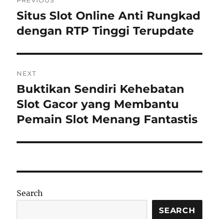
PREVIOUS
navigation
Situs Slot Online Anti Rungkad
Previous
post:
dengan RTP Tinggi Terupdate
NEXT
Buktikan Sendiri Kehebatan
Next
post:
Slot Gacor yang Membantu
Pemain Slot Menang Fantastis
Search
SEARCH