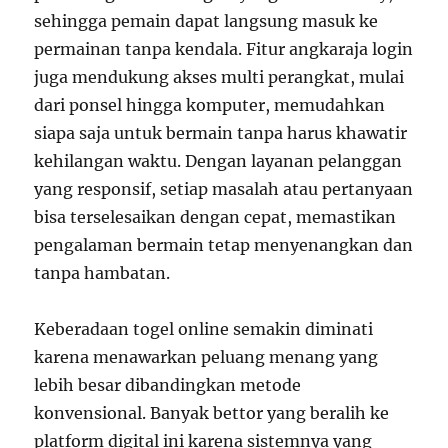
sehingga pemain dapat langsung masuk ke
permainan tanpa kendala. Fitur angkaraja login
juga mendukung akses multi perangkat, mulai
dari ponsel hingga komputer, memudahkan
siapa saja untuk bermain tanpa harus khawatir
kehilangan waktu. Dengan layanan pelanggan
yang responsif, setiap masalah atau pertanyaan
bisa terselesaikan dengan cepat, memastikan
pengalaman bermain tetap menyenangkan dan
tanpa hambatan.
Keberadaan togel online semakin diminati
karena menawarkan peluang menang yang
lebih besar dibandingkan metode
konvensional. Banyak bettor yang beralih ke
platform digital ini karena sistemnya yang