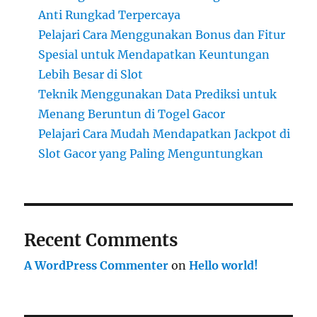
Anti Rungkad Terpercaya
Pelajari Cara Menggunakan Bonus dan Fitur
Spesial untuk Mendapatkan Keuntungan
Lebih Besar di Slot
Teknik Menggunakan Data Prediksi untuk
Menang Beruntun di Togel Gacor
Pelajari Cara Mudah Mendapatkan Jackpot di
Slot Gacor yang Paling Menguntungkan
Recent Comments
A WordPress Commenter
on
Hello world!