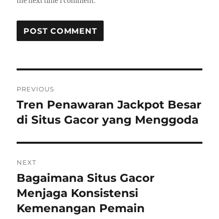
the next time I comment.
Post
PREVIOUS
navigation
Tren Penawaran Jackpot Besar
Previous
post:
di Situs Gacor yang Menggoda
NEXT
Bagaimana Situs Gacor
Next
post:
Menjaga Konsistensi
Kemenangan Pemain