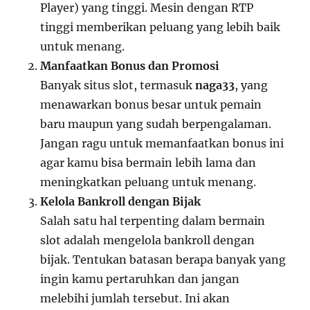
Player) yang tinggi. Mesin dengan RTP
tinggi memberikan peluang yang lebih baik
untuk menang.
Manfaatkan Bonus dan Promosi
Banyak situs slot, termasuk
naga33
, yang
menawarkan bonus besar untuk pemain
baru maupun yang sudah berpengalaman.
Jangan ragu untuk memanfaatkan bonus ini
agar kamu bisa bermain lebih lama dan
meningkatkan peluang untuk menang.
Kelola Bankroll dengan Bijak
Salah satu hal terpenting dalam bermain
slot adalah mengelola bankroll dengan
bijak. Tentukan batasan berapa banyak yang
ingin kamu pertaruhkan dan jangan
melebihi jumlah tersebut. Ini akan