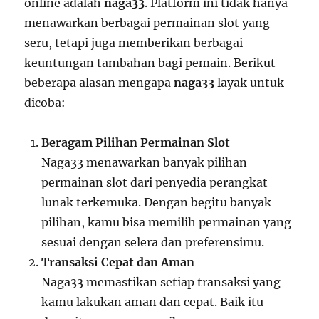
online adalah
naga33
. Platform ini tidak hanya
menawarkan berbagai permainan slot yang
seru, tetapi juga memberikan berbagai
keuntungan tambahan bagi pemain. Berikut
beberapa alasan mengapa
naga33
layak untuk
dicoba:
Beragam Pilihan Permainan Slot
Naga33 menawarkan banyak pilihan
permainan slot dari penyedia perangkat
lunak terkemuka. Dengan begitu banyak
pilihan, kamu bisa memilih permainan yang
sesuai dengan selera dan preferensimu.
Transaksi Cepat dan Aman
Naga33 memastikan setiap transaksi yang
kamu lakukan aman dan cepat. Baik itu