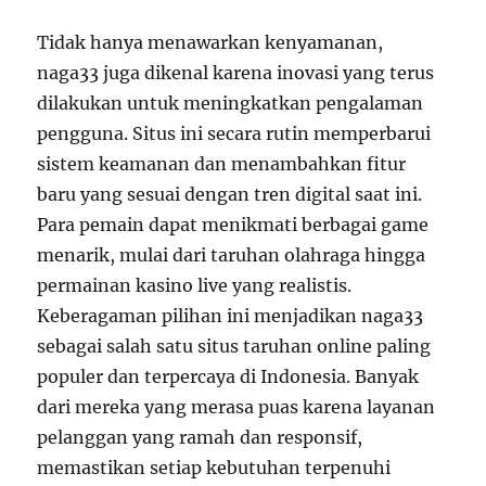
Tidak hanya menawarkan kenyamanan,
naga33 juga dikenal karena inovasi yang terus
dilakukan untuk meningkatkan pengalaman
pengguna. Situs ini secara rutin memperbarui
sistem keamanan dan menambahkan fitur
baru yang sesuai dengan tren digital saat ini.
Para pemain dapat menikmati berbagai game
menarik, mulai dari taruhan olahraga hingga
permainan kasino live yang realistis.
Keberagaman pilihan ini menjadikan naga33
sebagai salah satu situs taruhan online paling
populer dan terpercaya di Indonesia. Banyak
dari mereka yang merasa puas karena layanan
pelanggan yang ramah dan responsif,
memastikan setiap kebutuhan terpenuhi