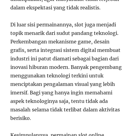
dalam ekspektasi yang tidak realistis.
Di luar sisi permainannya, slot juga menjadi
topik menarik dari sudut pandang teknologi.
Perkembangan mekanisme game, desain
grafis, serta integrasi sistem digital membuat
industri ini patut diamati sebagai bagian dari
inovasi hiburan modern. Banyak pengembang
menggunakan teknologi terkini untuk
menciptakan pengalaman visual yang lebih
imersif. Bagi yang hanya ingin memahami
aspek teknologinya saja, tentu tidak ada
masalah selama tidak terlibat dalam aktivitas
berisiko.
Kesimpulannya, permainan slot online