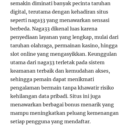
semakin diminati banyak pecinta taruhan
digital, terutama dengan kehadiran situs
seperti naga33 yang menawarkan sensasi
berbeda. Naga33 dikenal luas karena
penyediaan layanan yang lengkap, mulai dari
taruhan olahraga, permainan kasino, hingga
slot online yang mengasyikkan. Keunggulan
utama dari naga33 terletak pada sistem
keamanan terbaik dan kemudahan akses,
sehingga pemain dapat menikmati
pengalaman bermain tanpa khawatir risiko
kehilangan data pribadi. Situs ini juga
menawarkan berbagai bonus menarik yang
mampu meningkatkan peluang kemenangan
setiap pengguna yang mendaftar.