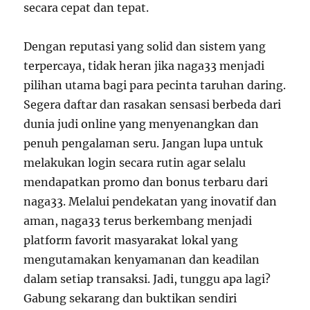
secara cepat dan tepat.
Dengan reputasi yang solid dan sistem yang
terpercaya, tidak heran jika naga33 menjadi
pilihan utama bagi para pecinta taruhan daring.
Segera daftar dan rasakan sensasi berbeda dari
dunia judi online yang menyenangkan dan
penuh pengalaman seru. Jangan lupa untuk
melakukan login secara rutin agar selalu
mendapatkan promo dan bonus terbaru dari
naga33. Melalui pendekatan yang inovatif dan
aman, naga33 terus berkembang menjadi
platform favorit masyarakat lokal yang
mengutamakan kenyamanan dan keadilan
dalam setiap transaksi. Jadi, tunggu apa lagi?
Gabung sekarang dan buktikan sendiri