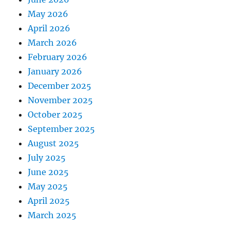
May 2026
April 2026
March 2026
February 2026
January 2026
December 2025
November 2025
October 2025
September 2025
August 2025
July 2025
June 2025
May 2025
April 2025
March 2025