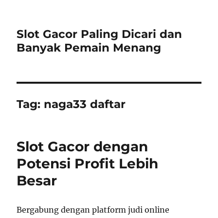
Slot Gacor Paling Dicari dan
Banyak Pemain Menang
Tag:
naga33 daftar
Slot Gacor dengan
Potensi Profit Lebih
Besar
Bergabung dengan platform judi online