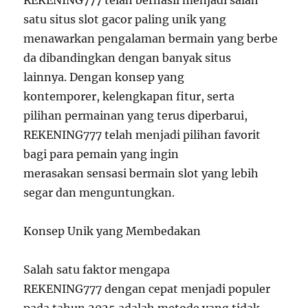
REKENING777 telah berhasil menjadi salah
satu situs slot gacor paling unik yang
menawarkan pengalaman bermain yang berbe
da dibandingkan dengan banyak situs
lainnya. Dengan konsep yang
kontemporer, kelengkapan fitur, serta
pilihan permainan yang terus diperbarui,
REKENING777 telah menjadi pilihan favorit
bagi para pemain yang ingin
merasakan sensasi bermain slot yang lebih
segar dan menguntungkan.
Konsep Unik yang Membedakan
Salah satu faktor mengapa
REKENING777 dengan cepat menjadi populer