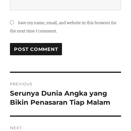
Save my name, email, and website in this browser for
the next time I comment.
Post
PREVIOUS
navigation
Serunya Dunia Angka yang
Previous
post:
Bikin Penasaran Tiap Malam
NEXT