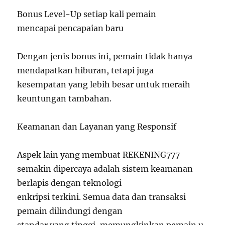
Bonus Level-Up setiap kali pemain
mencapai pencapaian baru
Dengan jenis bonus ini, pemain tidak hanya
mendapatkan hiburan, tetapi juga
kesempatan yang lebih besar untuk meraih
keuntungan tambahan.
Keamanan dan Layanan yang Responsif
Aspek lain yang membuat REKENING777
semakin dipercaya adalah sistem keamanan
berlapis dengan teknologi
enkripsi terkini. Semua data dan transaksi
pemain dilindungi dengan