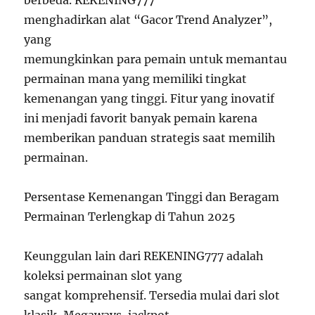
berbeda. REKENING777
menghadirkan alat “Gacor Trend Analyzer”,
yang
memungkinkan para pemain untuk memantau
permainan mana yang memiliki tingkat
kemenangan yang tinggi. Fitur yang inovatif
ini menjadi favorit banyak pemain karena
memberikan panduan strategis saat memilih
permainan.
Persentase Kemenangan Tinggi dan Beragam
Permainan Terlengkap di Tahun 2025
Keunggulan lain dari REKENING777 adalah
koleksi permainan slot yang
sangat komprehensif. Tersedia mulai dari slot