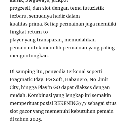
klasik, Megaways, jackpot
progresif, dan slot dengan tema futuristik
terbaru, semuanya hadir dalam
kualitas prima. Setiap permainan juga memiliki
tingkat return to
player yang transparan, memudahkan
pemain untuk memilih permainan yang paling
menguntungkan.
Di samping itu, penyedia terkenal seperti
Pragmatic Play, PG Soft, Habanero, NoLimit
City, hingga Play’n GO dapat diakses dengan
mudah. Kombinasi yang lengkap ini semakin
memperkuat posisi REKENING777 sebagai situs
slot gacor yang memenuhi kebutuhan pemain
di tahun 2025.